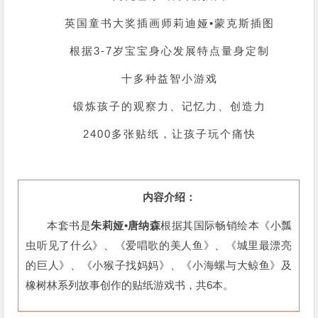
英国童书大奖插画师莉迪娅•蒙克斯插图
根据3-7岁宝宝身心发展特点量身定制
十多种益智小游戏
锻炼孩子的观察力、记忆力、创造力
2400多张贴纸，让孩子玩个痛快
内容介绍：
本套书是
朱莉娅•唐纳森
根据其国际畅销绘本《小瓢
虫听见了什么》、《爱唱歌的美人鱼》、《城里最漂亮
的巨人》、《小猴子找妈妈》、《小海螺与大鲸鱼》及
橡树林系列故事创作的贴纸游戏书，共6本。