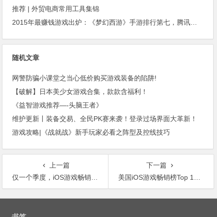
推荐 | 外贸电商常用工具集锦
2015年最赚钱游戏出炉：《梦幻西游》手游排行第七，腾讯总收入进前三
随机文章
网警防骗小课堂之当心低价购买游戏装备的陷阱!
【破解】日本美少女游戏合集，款款含福利！
《益智游戏推荐—-头脑王者》
维护更新丨装备交易、全民PK赛来袭！登录过场界面大革新！
游戏攻略|《战就战》新手玩家必看之阵型及控线技巧
上一篇
下一篇
仅一个季度，iOS游戏畅销榜Top 20换血60%，腾讯和网易谁赢了？
美国iOS游戏畅销榜Top 15霸榜3个月，这款境外游戏如何做到？
文
章
书签