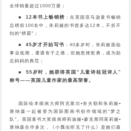
全球销量超过1000万册；
■
12本书上畅销榜
：在英国亚马逊童书畅销
总榜前100名中，朱莉娅的书曾多达12本，不折不
扣的“榜霸”；
■
45岁才开始写书
：40多岁时，朱莉娅面临
事业低潮，遭遇丧子之痛，但她愈挫愈勇，成为励
志妈妈的典范；
■
55岁时，她获得英国“儿童诗桂冠诗人”
称号——英国儿童作家的最高荣誉。
国际绘本插画大师阿克塞尔•舍夫勒和朱莉娅•
唐纳森一起被誉为国际图画书创作领域的“梦之
队”。英国童书大奖插画师莉迪娅•蒙克斯同茱莉娅•
唐纳森合作多次，《小瓢虫听见了什么》是她们最