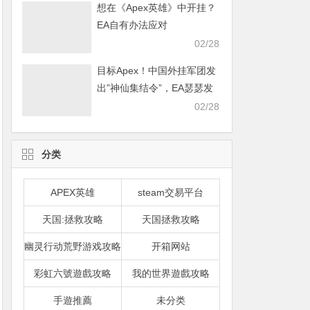
想在《Apex英雄》中开挂？
EA自有办法应对
02/28
目标Apex！中国外挂军团发
出”神仙集结令”，EA瑟瑟发
抖
02/28
分类
APEX英雄
steam交易平台
天国:拯救攻略
天国拯救攻略
幽灵行动荒野游戏攻略
开箱网站
彩虹六號遊戲攻略
我的世界遊戲攻略
手遊推薦
未分类