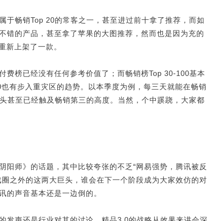
于畅销Top 20的常客之一，甚至进过前十拿了推荐，而如
不错的产品，甚至拿了苹果的大图推荐，然而也是因为充的
，重新上架了一款。
榜已经没有任何参考价值了；而畅销榜Top 30-100基本
0-30也有步入重灾区的趋势。以本季度为例，每三天就能在畅销
的势头甚至已经触及畅销第三的高度。当然，个中蹊跷，大家都
阴阳师》的话题，其中比较夸张的不乏“网易强势，腾讯被反
戏圈之外的这两大巨头，谁会在下一个阶段成为大家效仿的对
讯的声音基本还是一边倒的。
的发声还是行业对其的讨论，精品3.0的战略从效果来讲会深