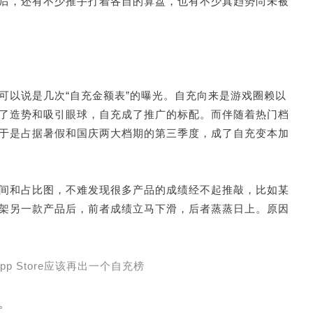
后，还有不少推手打着各自的算盘，也有不少真趋势尚未被
可以说是几次“自充金额表”的曝光。自充向来是游戏圈赖以
了造势和吸引眼球，自充成了推广的标配。而伴随着热门档
于是占据暑假和国庆两大档期的第三季度，成了自充变本加
间和占比图，不难发现很多产品的成绩经不起推敲，比如某
架另一款产品后，前者成绩立马下滑，后者蒸蒸日上。原因
p Store应该再出一个自充榜
。