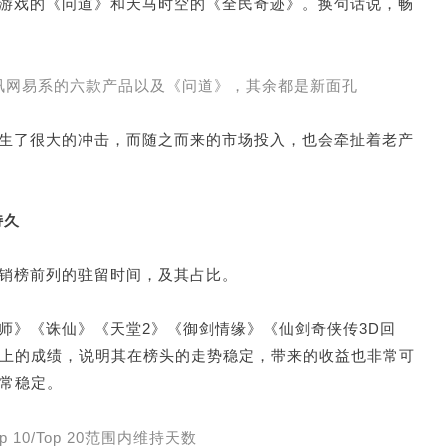
游戏的《问道》和天马时空的《全民奇迹》。换句话说，畅
讯网易系的六款产品以及《问道》，其余都是新面孔
生了很大的冲击，而随之而来的市场投入，也会牵扯着老产
持久
销榜前列的驻留时间，及其占比。
师》《诛仙》《天堂2》《御剑情缘》《仙剑奇侠传3D回
月以上的成绩，说明其在榜头的走势稳定，带来的收益也非常可
非常稳定。
 10/Top 20范围内维持天数