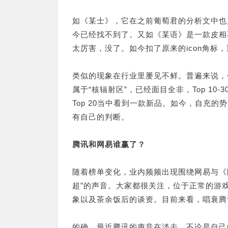
如《某士》，它在之前葡萄君的分析文中也属
今已经找不到了。又如《某语》是一款皮相
太厉害，没了。如今扣了原来的icon角标
类似的现象在行业里屡见不鲜。普遍来说，付费
属于“核辐射区”，已经面目全非，Top 1
Top 20当中看到一款新品。如今，自充
有自己的判断。
腾讯和网易谁赢了？
随着榜单变化，业内频频出现围绕网易与《
超”的声音。大家都很关注，位于正常的游
象以及茶余饭后的谈资。目前来看，唱衰腾
的确，最近腾讯的声音在淡去，不论是自己