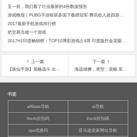
五一前，我们看了行业最新的4份数据报告
游戏晚报丨PUBG手游斩获多国下载榜冠军 腾讯收入超四游戏巨头
2017最新手机游戏排行榜
把交易当做一个游戏
2017H1印度畅销榜：TOP10博彩游戏占4席 印度版炸金花吸睛又吸金
上一篇
下一篇
【诛仙手游】策略战斗 出奇制胜 阵灵系统玩法攻略
海战雄狮，类型：策略.军事，角色类手游
文
章
书签
导
航
affiliate导航
ai导航
iherb折扣码
iherb折扣碼
vps优惠码
亚马逊卖家网址导航