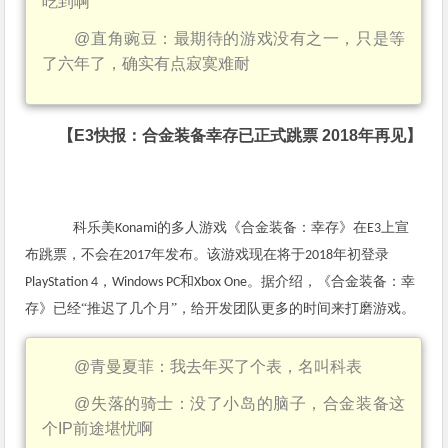
吃到啊
@
直角豌豆：最期待的游戏没有之一，只是等
了六年了，确实有点寂寞难耐
【
E3
快报：合金装备幸存已正式跳票
2018
年再见】
科乐美
的多人游戏《合金装备：幸存》在
上宣
Konami
E3
布跳票，不会在
年发布。该游戏现在将于
年初登录
2017
2018
，
和
。据介绍，《合金装备：幸
PlayStation 4
Windows PC
Xbox One
存》已经“推迟了几个月”，给开发团队更多的时间来打磨游戏。
@
青曼夏菲：我去年买了个表，名叫科表
@
失落的骑士：没了小岛的脑子，合金装备这
个
IP
前途堪忧啊