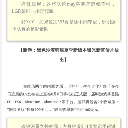
@
戳戳屋：这些队给
may
皇塞牙缝都不够，
LGD
是唯一指定冠军
@YcY
：如果这次
VP
要是还不能夺冠，说明这
个队真的是影帝队
【新游：黑色沙漠韩服夏季新版本曝光
新宣传片放
出】
在经历两年的内测之后，《方舟：生存进化》终于在今
日凌晨的
发布会上宣布
月
日将推出正式版，届时游戏将登陆
E3
8
8
、
、
、
等平台。游戏将包含
个收藏版：
PC
PS4
Xbox One
Xbox one X
2
“探险者版”售价
美元，“限量收藏版”售价
美元。
100
160
@
银河系之外的我：方舟把虚幻
4
引擎运用得淋