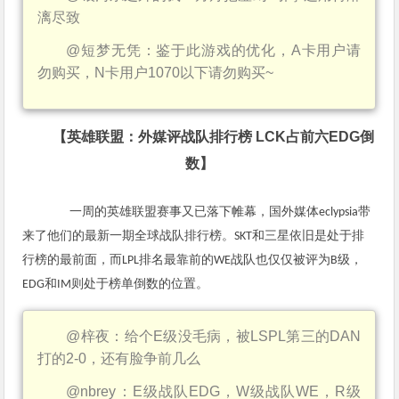
漓尽致
@
短梦无凭：鉴于此游戏的优化，
A
卡用户请
勿购买，
N
卡用户
1070
以下请勿购买
~
【英雄联盟：外媒评战队排行榜
LCK
占前六
EDG
倒
数】
一周的英雄联盟赛事又已落下帷幕，国外媒体
带
eclypsia
来了他们的最新一期全球战队排行榜。
和三星依旧是处于排
SKT
行榜的最前面，而
排名最靠前的
战队也仅仅被评为
级，
LPL
WE
B
和
则处于榜单倒数的位置。
EDG
IM
@
梓夜：给个
E
级没毛病，被
LSPL
第三的
DAN
打的
2-0
，还有脸争前几么
@nbrey
：
E
级战队
EDG
，
W
级战队
WE
，
R
级