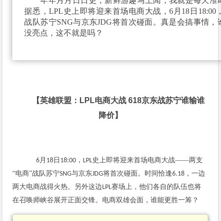
年年月月日日更，新鲜游趣马上闻，我就是每天准时
据悉，LPL史上即将迎来首场电商大战，6月18日18:00
战队苏宁SNG与京东JDG将首次碰面。真是会搞事情，谁
没亮点，这不就是吗？
【英雄联盟：
LPL
电商大战
618
京东战苏宁谁输谁
降价】
月
日
，
史上即将迎来首场电商大战——两支
6
18
18:00
LPL
“电商”战队苏宁
与京东
将首次碰面。时间恰逢
，一边
SNG
JDG
6.18
两大电商战得火热。另外这边
赛场上，他们各自的队伍也将
LPL
在召唤师峡谷展开正面交锋。电商双雄会面，谁能更胜一筹？