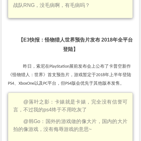
战队
RNG
，没毛病啊，有毛病吗？
【
E3
快报：怪物猎人世界预告片发布
2018
年全平台
登陆】
昨日，索尼在
展前发布会上公布了卡普空新作
PlayStation
《怪物猎人：世界》首支预告片，游戏暂定于
年上半年登陆
2018
、
以及
平台，但
版会优先于其他版本发售。
PS4
XboxOne
PC
PS4
@
落叶之影：卡婊就是卡婊，完全没有信誉可
言，不过我的
ps4
终于不用吃灰了
@
韩
Go
：国外的游戏做的像大片，国内的大片
拍的像游戏，没有侮辱游戏的意思
~