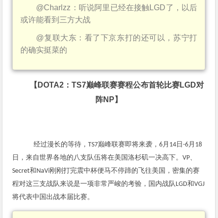
@Charlzz
：听说阿里已经在接触
LGD
了，以后
或许能看到三方大战
@
复联大东：看了下京东打的还可以，苏宁打
的确实挺菜的
【
DOTA2
：
TS7
巅峰联赛赛程公布
首轮比赛
LGD
对
阵
NP
】
经过漫长的等待，
巅峰联赛即将来袭，
月
日
月
TS7
6
14
-6
18
日，来自世界各地的八支队伍将在美国洛杉矶一决高下。
、
VP
和
刚刚打完震中杯便马不停蹄的飞往美国，密集的赛
Secret
NaVi
程对这三支战队来说是一项非常严峻的考验，国内战队
和
LGD
VGJ
将代表中国出战本届比赛。