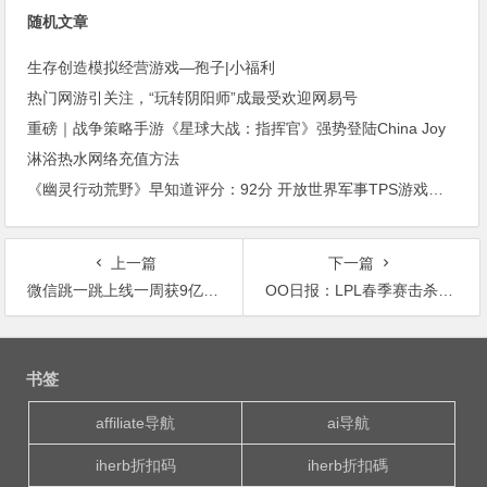
随机文章
生存创造模拟经营游戏—孢子|小福利
热门网游引关注，“玩转阴阳师”成最受欢迎网易号
重磅｜战争策略手游《星球大战：指挥官》强势登陆China Joy
淋浴热水网络充值方法
《幽灵行动荒野》早知道评分：92分 开放世界军事TPS游戏翘楚 购买建议：S级 强烈推荐
上一篇
下一篇
微信跳一跳上线一周获9亿用户，马化腾笑开花！
OO日报：LPL春季赛击杀榜 Rookie名副其实的击杀王
文
章
书签
导
航
affiliate导航
ai导航
iherb折扣码
iherb折扣碼