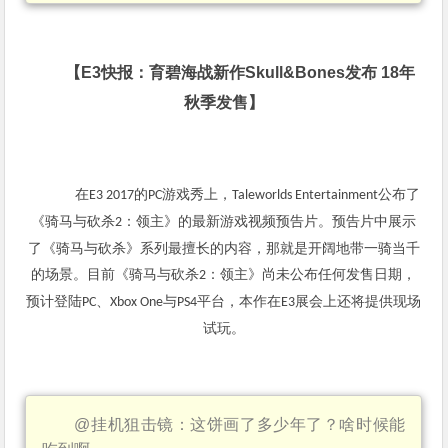
【
E3
快报：育碧海战新作
Skull&Bones
发布
18
年
秋季发售】
在
的
游戏秀上，
公布了
E3 2017
PC
Taleworlds Entertainment
《骑马与砍杀
：领主》的最新游戏视频预告片。预告片中展示
2
了《骑马与砍杀》系列最擅长的内容，那就是开阔地带一骑当千
的场景。目前《骑马与砍杀
：领主》尚未公布任何发售日期，
2
预计登陆
、
与
平台，本作在
展会上还将提供现场
PC
Xbox One
PS4
E3
试玩。
@
挂机狙击镜：这饼画了多少年了？啥时候能