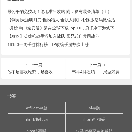
最公平的竞技场！绝地求生攻略 附：稀有装备清单（全）
【剑灵|天涯明月刀|怪物猎人|全职大师】礼包/激活码微信活动预告
3月榜单|《速卖通》跻身全球下载Top 10，腾讯拿下游戏下载收入双冠军
【攻略】英雄枪战手游加入战队 跟兄弟们共同战斗
18183一周手游排行榜：IP改编手游热度上涨
上一篇
下一篇
他不是喜欢吃鸡，是喜欢游戏里的那只鸡
韦神4排吃鸡，一局游戏竟然出现101个人
文
章
书签
导
航
affiliate导航
ai导航
iherb折扣码
iherb折扣碼
vps优惠码
亚马逊卖家网址导航