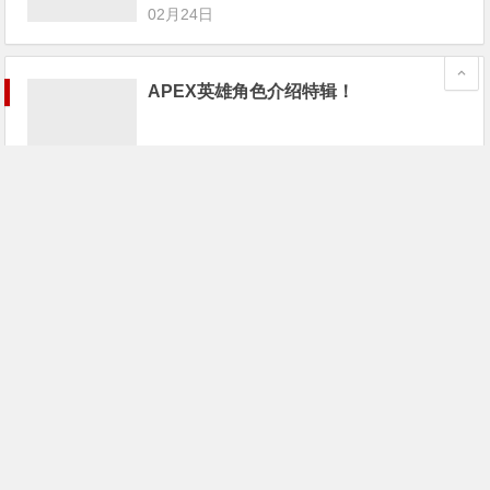
02月24日
APEX英雄角色介绍特辑！
02月24日
《Apex英雄》已封禁超1.6万名作弊者；
游戏宅68万买个游戏卡带
02月24日
《Apex英雄》最大对手不是PUBG和堡
垒之夜，而是这家“全美最差游戏公
司”！
02月24日