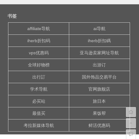
文
章
书签
导
航
affiliate导航
ai导航
iherb折扣码
iherb折扣碼
vps优惠码
亚马逊卖家网址导航
全球好物榜
出游订
出行訂
国外饰品交易平台
学术导航
官网旗舰店
必买站
旅日本
最值买
果饭帮
考拉新媒体导航
鲜活优惠码