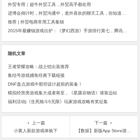
外贸专用｜超牛外贸工具，外贸高手都在用
进博会倒计时，外贸沟通中，老外喜欢的聊天工具，你知道几种？
推荐 | 外贸电商常用工具集锦
2015年最赚钱游戏出炉：《梦幻西游》手游排行第七，腾讯总收入进前三
随机文章
王者荣耀攻略：战士铠出装推荐
集结号游戏捕鱼经典下载链接
DNF盘点游戏中那些设计超前的装备！
模拟经营类游戏集大成者将至，《星露谷物语》请靠边站
福利活动|《生死格斗5无限》玩家游戏攻略有奖征集
上一篇
下一篇
小黄人新款游戏体验下
【数据】新版App Store游戏推荐的秘密