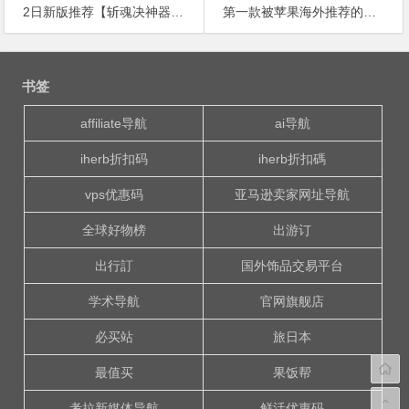
2日新版推荐【斩魂决神器】五一活动战区◆4月29号-5月6号正式开启。50元顶赞
第一款被苹果海外推荐的国产io游戏
文
章
书签
导
航
affiliate导航
ai导航
iherb折扣码
iherb折扣碼
vps优惠码
亚马逊卖家网址导航
全球好物榜
出游订
出行訂
国外饰品交易平台
学术导航
官网旗舰店
必买站
旅日本
最值买
果饭帮
考拉新媒体导航
鲜活优惠码