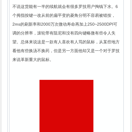
不说这货能有一半的续航就会有很多罗技用户掏钱下水。6
个拇指按键一改从前的扁平变的菱角分明不容易被错按，
2ms的刷新率和2000万次微动寿命再加上250~2500DPI可
调的分辨率，滚轮带有阻尼和没有四向键略微有些令人失
望。总体来说这是一款有人喜欢有人骂的鼠标，从某些地方
看他有些换汤不换药，但是另一方面他却又是一个对于罗技
来说革新重大的鼠标。