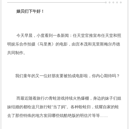
婊贝们下午好！
今天早晨，小度看到一条新闻：任天堂官推宣布任天堂和照
明娱乐合作拍摄《马里奥》的电影，由宫本茂和克里斯梅尔丹德
共同制作。
我们童年的又一位好朋友要被拍成电影啦，你内心期待吗？
而最近随着旅行の青蛙游戏持续火热爆棚，身边的妹子们姐
妹结婚的都给这只旅行蛙“当了妈”。各种盼蛙归，炫耀自家的蛙
去了那些特殊的地方发回哪些炫酷绝版的明信片等等……