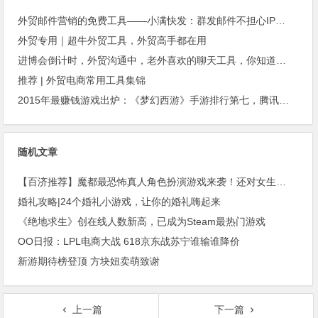
外贸邮件营销的免费工具——小满快发：群发邮件不担心IP被封
外贸专用｜超牛外贸工具，外贸高手都在用
进博会倒计时，外贸沟通中，老外喜欢的聊天工具，你知道几种？
推荐 | 外贸电商常用工具集锦
2015年最赚钱游戏出炉：《梦幻西游》手游排行第七，腾讯总收入进前三
随机文章
【百济推荐】魔都最恐怖真人角色扮演游戏来袭！还对女生免费，你是觉得她们不敢来么？
婚礼攻略|24个婚礼小游戏，让你的婚礼嗨起来
《绝地求生》创在线人数新高，已成为Steam最热门游戏
OO日报：LPL电商大战 618京东战苏宁谁输谁降价
新游期待榜登顶 方块妞卖萌致谢
上一篇
下一篇