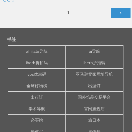
文
第
1
章
页
导
航
书签
affiliate导航
ai导航
iherb折扣码
iherb折扣碼
vps优惠码
亚马逊卖家网址导航
全球好物榜
出游订
出行訂
国外饰品交易平台
学术导航
官网旗舰店
必买站
旅日本
最值买
果饭帮