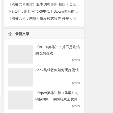
《彩虹六号围攻》版本调整更新 初始干员全免费
不到1折，彩虹六号R6史低！Steam国服前最后的入手机会！
《彩虹六号：围攻》爆发模式预告 外星人引发的僵尸危机？
最新文章
《APEX英雄》：并不是吃鸡
的吃鸡游戏
02/28
Apex英雄教你如何玩好侵蚀
02/28
《Apex英雄》和《圣歌》封
锁伊朗IP，伊朗玩家互联网
发声求援
02/28