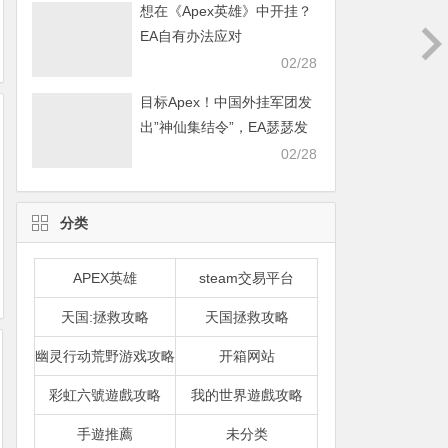
想在《Apex英雄》中开挂？
EA自有办法应对
02/28
目标Apex！中国外挂军团发
出”神仙集结令”，EA瑟瑟发
抖
02/28
分类
APEX英雄
steam交易平台
天国:拯救攻略
天国拯救攻略
幽灵行动荒野游戏攻略
开箱网站
彩虹六號遊戲攻略
我的世界遊戲攻略
手遊推薦
未分类