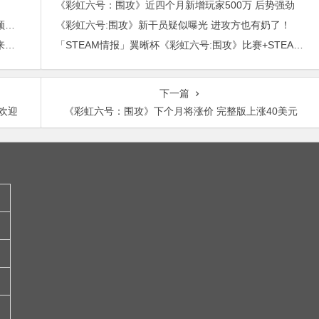
》
《彩虹六号：围攻》近四个月新增玩家500万 后势强劲
「STEAM情报」《彩虹六号》免费周末开启+免费领取￥21沙盒扮演游戏+“墓地星露谷”今日上架
《彩虹六号:围攻》新干员疑似曝光 进攻方也有奶了！
《彩虹六号：围攻》第四年季票上线，新干员疑似来自澳大利亚。
「STEAM情报」翼晰杯《彩虹六号:围攻》比赛+STEAM黑科技批量买卡+戈尔巴乔夫模拟器
下一篇
欢迎
《彩虹六号：围攻》下个月将涨价 完整版上涨40美元