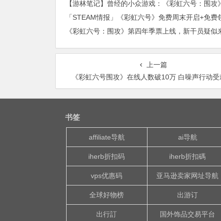
【游林笔记】曾经的小众游戏：《彩虹六号：围攻
上一篇
《彩虹六号围攻》在线人数破10万 白噪声行动受
书签
affiliate导航
ai导航
iherb折扣码
iherb折扣碼
vps优惠码
亚马逊卖家网址导航
全球好物榜
出游订
出行訂
国外饰品交易平台