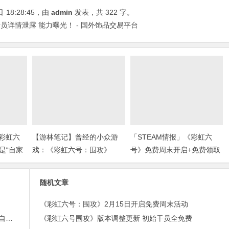
日
18:28:45
，由
admin
发表，共 322 字。
详情泄露 能力曝光！ - 国外饰品交易平台
《彩虹六
【游林笔记】曾经的小众游
「STEAM情报」《彩虹六
是“自家
戏：《彩虹六号：围攻》
号》免费周末开启+免费领取
奖)
￥21沙盒扮演游戏+“墓地星
露谷”今日上架
随机文章
《彩虹六号：围攻》2月15日开启免费周末活动
不是P226？| 其实《彩虹六号》波兰探员用的可是“自家武器！”(上期福利开奖)
《彩虹六号围攻》版本调整更新 初始干员全免费