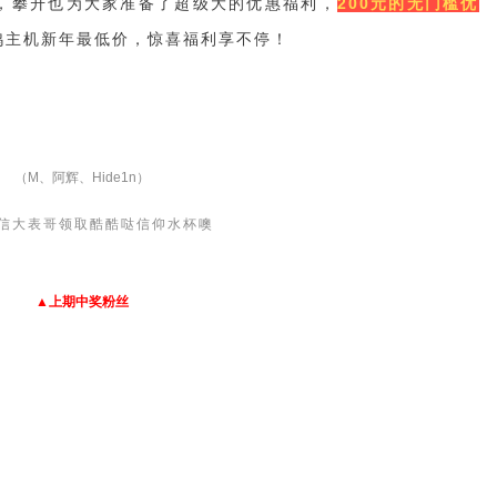
，攀升也为大家准备了超级大的优惠福利
，
200元的无门槛优
鸡主机新年最低价，惊喜福利享不停！
（M、阿辉、Hide1n）
信大表哥领取酷酷哒信仰水杯噢
▲
上期中奖粉丝