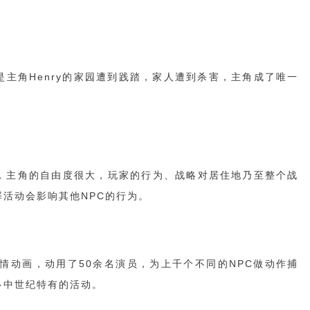
主角Henry的家园遭到践踏，家人遭到杀害，主角成了唯一
，主角的自由度很大，玩家的行为、战略对居住地乃至整个战
活动会影响其他NPC的行为。
情动画，动用了50余名演员，为上千个不同的NPC做动作捕
多中世纪特有的活动。