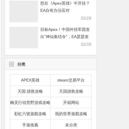
想在《Apex英雄》中开挂？
EA自有办法应对
02/28
目标Apex！中国外挂军团发
出”神仙集结令”，EA瑟瑟发
抖
02/28
分类
APEX英雄
steam交易平台
天国:拯救攻略
天国拯救攻略
幽灵行动荒野游戏攻略
开箱网站
彩虹六號遊戲攻略
我的世界遊戲攻略
手遊推薦
未分类