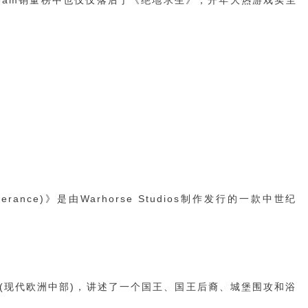
eam销量榜中也仅仅落后于
《
绝地求生
》
，开年大热游戏实至
iverance)》是由Warhorse Studios制作发行的一款中世纪
国(现代欧洲中部)，讲述了一个国王、国王后裔、城堡围攻和浴