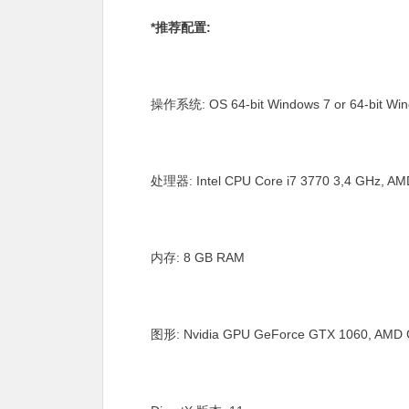
*推荐配置:
操作系统: OS 64-bit Windows 7 or 64-bit Win
处理器: Intel CPU Core i7 3770 3,4 GHz, A
内存: 8 GB RAM
图形: Nvidia GPU GeForce GTX 1060, AMD