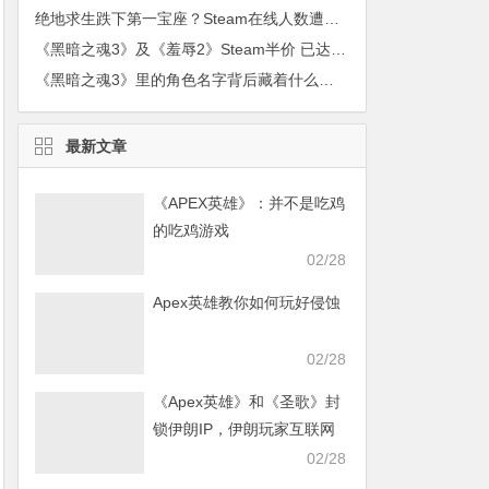
绝地求生跌下第一宝座？Steam在线人数遭Dota2反超
《黑暗之魂3》及《羞辱2》Steam半价 已达历史最低
《黑暗之魂3》里的角色名字背后藏着什么故事
最新文章
《APEX英雄》：并不是吃鸡
的吃鸡游戏
02/28
Apex英雄教你如何玩好侵蚀
02/28
《Apex英雄》和《圣歌》封
锁伊朗IP，伊朗玩家互联网
发声求援
02/28