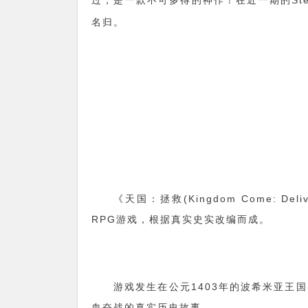
过，是一款不可多得的神作！在近一期的St
名归。
《天国：拯救(Kingdom Come: Del
RPG游戏，根据真实史实改编而成。
游戏发生在公元1403年的波希米亚王
血奋战的真实历史故事。