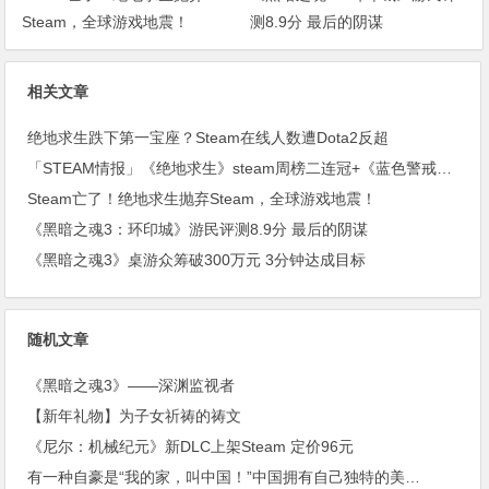
Steam，全球游戏地震！
测8.9分 最后的阴谋
相关文章
绝地求生跌下第一宝座？Steam在线人数遭Dota2反超
「STEAM情报」《绝地求生》steam周榜二连冠+《蓝色警戒》上架steam
Steam亡了！绝地求生抛弃Steam，全球游戏地震！
《黑暗之魂3：环印城》游民评测8.9分 最后的阴谋
《黑暗之魂3》桌游众筹破300万元 3分钟达成目标
随机文章
《黑暗之魂3》——深渊监视者
【新年礼物】为子女祈祷的祷文
《尼尔：机械纪元》新DLC上架Steam 定价96元
有一种自豪是“我的家，叫中国！”中国拥有自己独特的美…