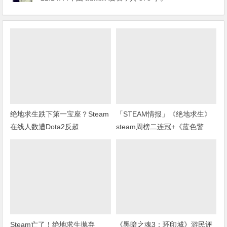
绝地求生跌下第一宝座？Steam
「STEAM情报」《绝地求生》
在线人数遭Dota2反超
steam周榜二连冠+《蓝色警
戒》上架steam
Steam亡了！绝地求生抛弃
《黑暗之魂3：环印城》游民评