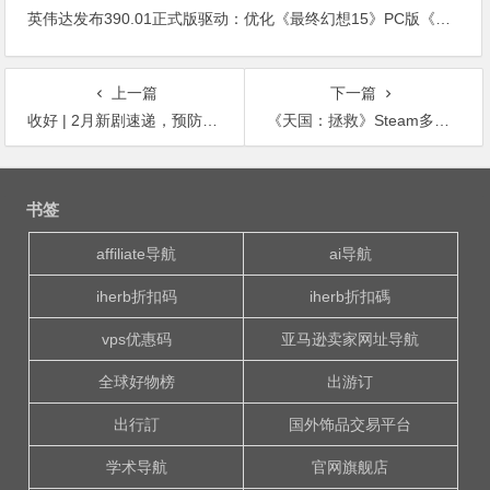
英伟达发布390.01正式版驱动：优化《最终幻想15》PC版《绝地求生》帧率提升
上一篇
下一篇
收好 | 2月新剧速递，预防剧荒，拯救无聊！
《天国：拯救》Steam多半好评 媒体评分及格
文
章
书签
导
航
affiliate导航
ai导航
iherb折扣码
iherb折扣碼
vps优惠码
亚马逊卖家网址导航
全球好物榜
出游订
出行訂
国外饰品交易平台
学术导航
官网旗舰店