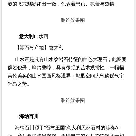
敢的飞龙魅影如出一辙，代表着忠贞、执着与热情。
装饰效果图
意大利山水画
【源石材产地】
意大利
山水画是具有山水纹岩石特征的白色大理石；此图案
群岩俊秀，峰峦叠嶂，具有很强的艺术观赏性；一幅幅
美伦美奂的山水国画风格迥异，彰显空间大气磅礴气宇
轩昂之势。
装饰效果图
海纳百川
海纳百川源于“石材王国”意大利天然石材的珍稀AB
版，产品犹如波光粼粼、激情自由的百川纷纷融入一望