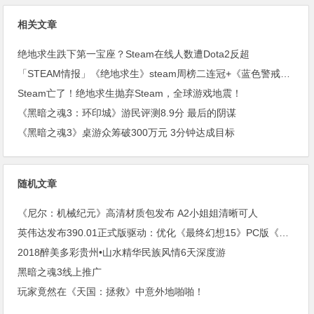
相关文章
绝地求生跌下第一宝座？Steam在线人数遭Dota2反超
「STEAM情报」《绝地求生》steam周榜二连冠+《蓝色警戒》上架steam
Steam亡了！绝地求生抛弃Steam，全球游戏地震！
《黑暗之魂3：环印城》游民评测8.9分 最后的阴谋
《黑暗之魂3》桌游众筹破300万元 3分钟达成目标
随机文章
《尼尔：机械纪元》高清材质包发布 A2小姐姐清晰可人
英伟达发布390.01正式版驱动：优化《最终幻想15》PC版《绝地求生》帧率提升
2018醉美多彩贵州•山水精华民族风情6天深度游
黑暗之魂3线上推广
玩家竟然在《天国：拯救》中意外地啪啪！