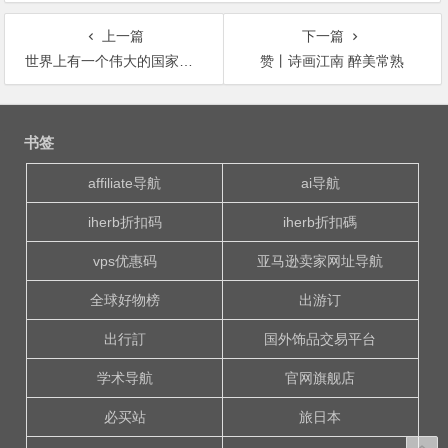
上一篇
下一篇
世界上有一个伟大的国家，就是——中国。
赞丨诗画江南 醉美常熟
文
章
书签
导
航
affiliate导航
ai导航
iherb折扣码
iherb折扣碼
vps优惠码
亚马逊卖家网址导航
全球好物榜
出游订
出行訂
国外饰品交易平台
学术导航
官网旗舰店
必买站
旅日本