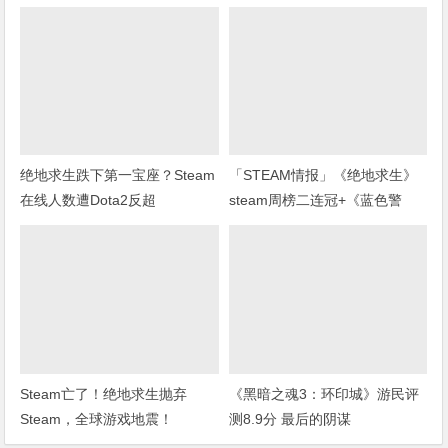
绝地求生跌下第一宝座？Steam
「STEAM情报」《绝地求生》
在线人数遭Dota2反超
steam周榜二连冠+《蓝色警
戒》上架steam
Steam亡了！绝地求生抛弃
《黑暗之魂3：环印城》游民评
Steam，全球游戏地震！
测8.9分 最后的阴谋