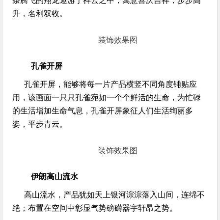
条腾飞的翔龙遨游于祥云之中，寓意喜庆吉祥，步步高
升，名利双收。
装饰效果图
孔雀开屏
孔雀开屏，能够将每一片产品横竖不同角度铺贴应
用，该画面一只只孔雀宛如一个个鲜活的生命，为忙碌
的生活增加生命气息，孔雀开屏象征人们生活绚丽多
姿，平步青云。
装饰效果图
伊朗高山流水
高山流水，产品犹如天上银河淙淙落入山间，连绵不
绝；布置在空间中彰显气势磅礴器宇轩昂之势。