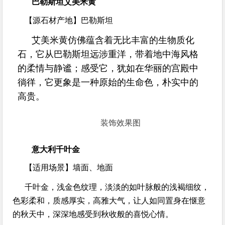
巴勒斯坦艾美米黄
【源石材产地】
巴勒斯坦
艾美米黄仿佛蕴含着无比丰富的生物质化
石，它从巴勒斯坦远涉重洋，带着地中海风格
的柔情与静谧；感受它，犹如在华丽的宫殿中
徜徉，它更象是一种原始的生命色，朴实中的
高贵。
装饰效果图
意大利千叶金
【适用场景】
墙面、地面
千叶金，浅金色纹理，淡淡的如叶脉般的浅褐细纹，
色彩柔和，质感厚实，高雅大气，让人如同置身在惬意
的秋天中，深深地感受到秋收般的喜悦心情。