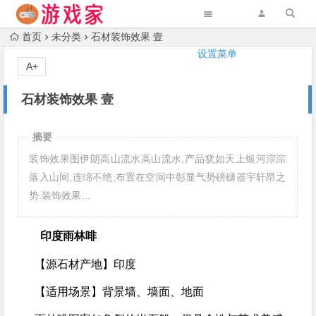
首页
未分类
石材装饰效果 壹
设置菜单
A+
石材装饰效果 壹
摘要
装饰效果图伊朗高山流水高山流水,产品犹如天上银河淙淙
落入山间,连绵不绝;布置在空间中彰显气势磅礴器宇轩昂之
势.装饰效果…
印度雨林啡
【源石材产地】
印度
【适用场景】
背景墙、墙面、地面