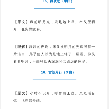
15、静夜思（李白）
【原文】
床前明月光，疑是地上霜。举头望明
月，低头思故乡。
【理解】
静静的夜晚，床前被明月的光辉照得一
片洁白，几乎使人以为是地上铺了一层霜。仰头
看看明月，不由得低头深深怀念遥远的家乡。
16、古朗月行（李白）
【原文】
小时不识月，呼作白玉盘。又疑瑶台
镜，飞在碧云端。