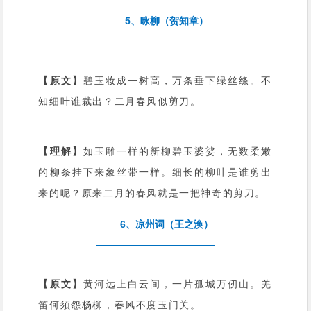
5、咏柳（贺知章）
【原文】
碧玉妆成一树高，万条垂下绿丝绦。不
知细叶谁裁出？二月春风似剪刀。
【理解】
如玉雕一样的新柳碧玉婆娑，无数柔嫩
的柳条挂下来象丝带一样。细长的柳叶是谁剪出
来的呢？原来二月的春风就是一把神奇的剪刀。
6、凉州词（王之涣）
【原文】
黄河远上白云间，一片孤城万仞山。羌
笛何须怨杨柳，春风不度玉门关。