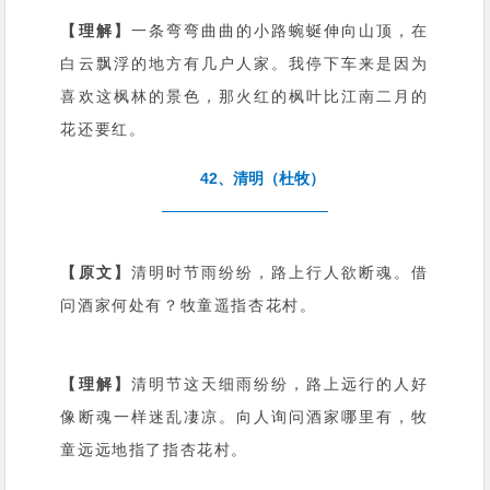
【理解】
一条弯弯曲曲的小路蜿蜒伸向山顶，在
白云飘浮的地方有几户人家。我停下车来是因为
喜欢这枫林的景色，那火红的枫叶比江南二月的
花还要红。
42、清明（杜牧）
【原文】
清明时节雨纷纷，路上行人欲断魂。借
问酒家何处有？牧童遥指杏花村。
【理解】
清明节这天细雨纷纷，路上远行的人好
像断魂一样迷乱凄凉。向人询问酒家哪里有，牧
童远远地指了指杏花村。