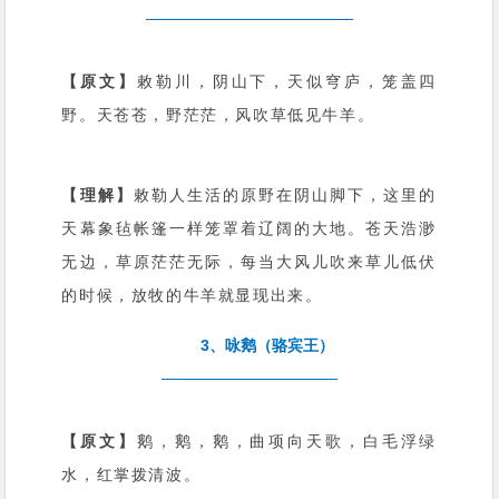
【原文】
敕勒川，阴山下，天似穹庐，笼盖四
野。天苍苍，野茫茫，风吹草低见牛羊。
【理解】
敕勒人生活的原野在阴山脚下，这里的
天幕象毡帐篷一样笼罩着辽阔的大地。苍天浩渺
无边，草原茫茫无际，每当大风儿吹来草儿低伏
的时候，放牧的牛羊就显现出来。
3、咏鹅（骆宾王）
【原文】
鹅，鹅，鹅，曲项向天歌，白毛浮绿
水，红掌拨清波。