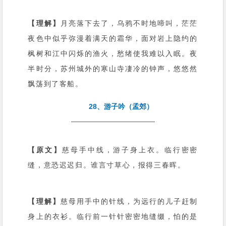
【理解】
月亮落下去了，乌鸦不时地啼叫，茫茫
夜色中似乎弥漫着满天的霜华，面对岩上隐约的
枫树和江中闪烁的渔火，愁绪使我难以入眠。夜
半时分，苏州城外的寒山寺凄冷的钟声，悠悠然
飘荡到了客船。
28、游子吟（孟郊）
【原文】
慈母手中线，游子身上衣。临行密密
缝，意恐迟迟归。谁言寸草心，报得三春晖。
【理解】
慈母用手中的针线，为远行的儿子赶制
身上的衣衫。临行前一针针密密地缝缀，怕的是