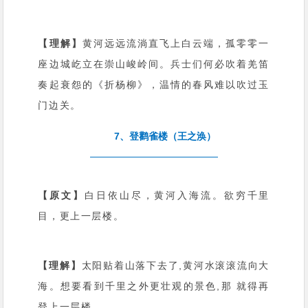
【理解】
黄河远远流淌直飞上白云端，孤零零一
座边城屹立在崇山峻岭间。兵士们何必吹着羌笛
奏起衰怨的《折杨柳》，温情的春风难以吹过玉
门边关。
7、登鹳雀楼（王之涣）
【原文】
白日依山尽，黄河入海流。欲穷千里
目，更上一层楼。
【理解】
太阳贴着山落下去了,黄河水滚滚流向大
海。想要看到千里之外更壮观的景色,那 就得再
登上一层楼。