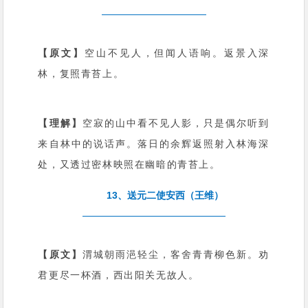
【原文】
空山不见人，但闻人语响。返景入深
林，复照青苔上。
【理解】
空寂的山中看不见人影，只是偶尔听到
来自林中的说话声。落日的余辉返照射入林海深
处，又透过密林映照在幽暗的青苔上。
13、送元二使安西（王维）
【原文】
渭城朝雨浥轻尘，客舍青青柳色新。劝
君更尽一杯酒，西出阳关无故人。