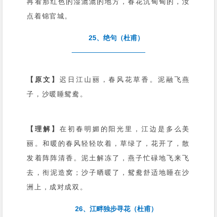
再看那红色的湿漉漉的地方，春花沉甸甸的，汝
点着锦官城。
25、绝句（杜甫）
【原文】
迟日江山丽，春风花草香。泥融飞燕
子，沙暖睡鸳鸯。
【理解】
在初春明媚的阳光里，江边是多么美
丽。和暖的春风轻轻吹着，草绿了，花开了，散
发着阵阵清香。泥土解冻了，燕子忙碌地飞来飞
去，衔泥造窝；沙子晒暖了，鸳鸯舒适地睡在沙
洲上，成对成双。
26、江畔独步寻花（杜甫）