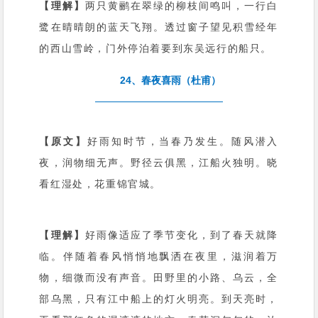
【理解】
两只黄鹂在翠绿的柳枝间鸣叫，一行白
鹭在晴晴朗的蓝天飞翔。透过窗子望见积雪经年
的西山雪岭，门外停泊着要到东吴远行的船只。
24、春夜喜雨（杜甫）
【原文】
好雨知时节，当春乃发生。随风潜入
夜，润物细无声。野径云俱黑，江船火独明。晓
看红湿处，花重锦官城。
【理解】
好雨像适应了季节变化，到了春天就降
临。伴随着春风悄悄地飘洒在夜里，滋润着万
物，细微而没有声音。田野里的小路、乌云，全
部乌黑，只有江中船上的灯火明亮。到天亮时，