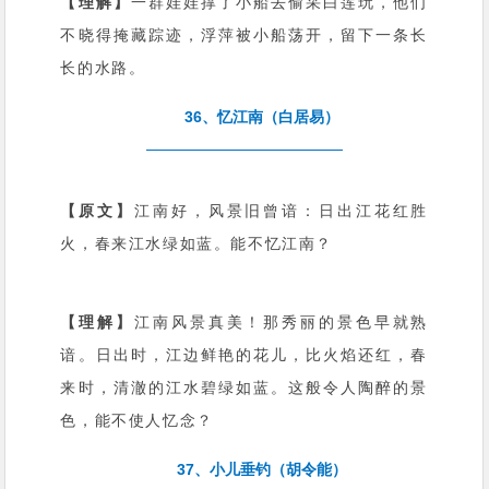
【理解】
一群娃娃撑了小船去偷采白莲玩，他们
不晓得掩藏踪迹，浮萍被小船荡开，留下一条长
长的水路。
36、忆江南（白居易）
【原文】
江南好，风景旧曾谙：日出江花红胜
火，春来江水绿如蓝。能不忆江南？
【理解】
江南风景真美！那秀丽的景色早就熟
谙。日出时，江边鲜艳的花儿，比火焰还红，春
来时，清澈的江水碧绿如蓝。这般令人陶醉的景
色，能不使人忆念？
37、小儿垂钓（胡令能）