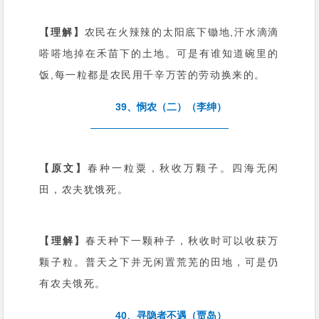
【理解】
农民在火辣辣的太阳底下锄地,汗水滴滴
嗒嗒地掉在禾苗下的土地。可是有谁知道碗里的
饭,每一粒都是农民用千辛万苦的劳动换来的。
39、悯农（二）（李绅）
【原文】
春种一粒粟，秋收万颗子。四海无闲
田，农夫犹饿死。
【理解】
春天种下一颗种子，秋收时可以收获万
颗子粒。普天之下并无闲置荒芜的田地，可是仍
有农夫饿死。
40、寻隐者不遇（贾岛）