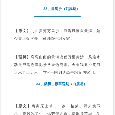
33、浪淘沙（刘禹锡）
【原文】
九曲黄河万里沙，浪淘风簸自天涯。如
今直上银河去，同到牵牛织女家。
【理解】
弯弯曲曲的黄河流程万里黄沙，风簸水
动波浪淘卷着泥沙从天边流来。今天我要沿黄河
之水直上天河，与它一同到达牵牛织女的家门。
34、赋得古原草送别（白居易）
【原文】
离离原上草，一岁一枯荣。野火烧不
尽，春风吹又生。远芳侵古道，晴翠接荒城。又