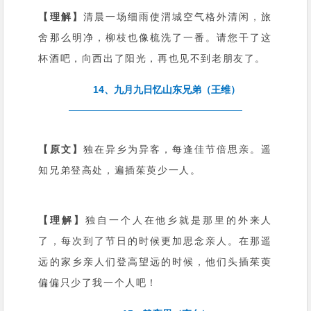
【理解】
清晨一场细雨使渭城空气格外清闲，旅
舍那么明净，柳枝也像梳洗了一番。请您干了这
杯酒吧，向西出了阳光，再也见不到老朋友了。
14、九月九日忆山东兄弟（王维）
【原文】
独在异乡为异客，每逢佳节倍思亲。遥
知兄弟登高处，遍插茱萸少一人。
【理解】
独自一个人在他乡就是那里的外来人
了，每次到了节日的时候更加思念亲人。在那遥
远的家乡亲人们登高望远的时候，他们头插茱萸
偏偏只少了我一个人吧！