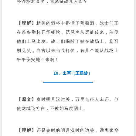
卧沙场君莫笑，古来征战几人回？
【理解】
精美的酒杯中斟满了葡萄酒，战士们正
在准备举杯开怀畅饮，琵琶声从远处传来，催促
他们上马出发。战士们喝醉了躺在战场上。您可
别见笑，自古以来当兵打仗，有几个能从战场上
平平安安地回来啊！
10、出塞（王昌龄）
【原文】
秦时明月汉时关，万里长征人未还。但
使龙城飞将在，不教胡马度阴山。
【理解】
还是秦时的明月汉时的边关，远离家乡