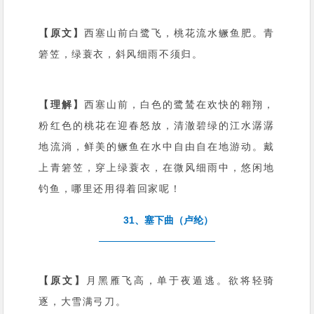
【原文】
西塞山前白鹭飞，桃花流水鳜鱼肥。青
箬笠，绿蓑衣，斜风细雨不须归。
【理解】
西塞山前，白色的鹭鸶在欢快的翱翔，
粉红色的桃花在迎春怒放，清澈碧绿的江水潺潺
地流淌，鲜美的鳜鱼在水中自由自在地游动。戴
上青箬笠，穿上绿蓑衣，在微风细雨中，悠闲地
钓鱼，哪里还用得着回家呢！
31、塞下曲（卢纶）
【原文】
月黑雁飞高，单于夜遁逃。欲将轻骑
逐，大雪满弓刀。