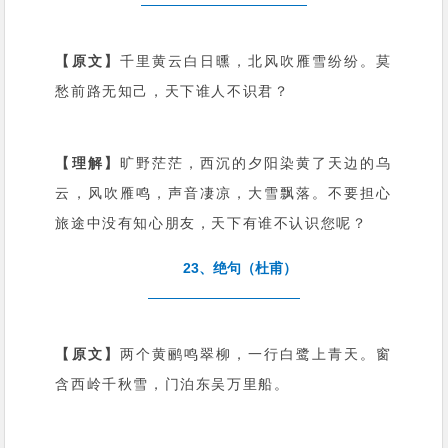
【原文】
千里黄云白日曛，北风吹雁雪纷纷。莫
愁前路无知己，天下谁人不识君？
【理解】
旷野茫茫，西沉的夕阳染黄了天边的乌
云，风吹雁鸣，声音凄凉，大雪飘落。不要担心
旅途中没有知心朋友，天下有谁不认识您呢？
23、绝句（杜甫）
【原文】
两个黄鹂鸣翠柳，一行白鹭上青天。窗
含西岭千秋雪，门泊东吴万里船。