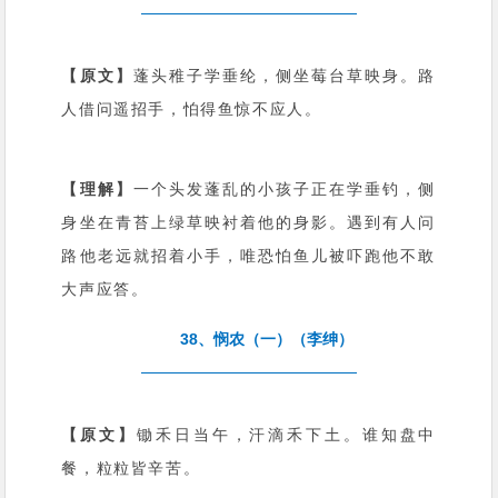
【原文】
蓬头稚子学垂纶，侧坐莓台草映身。路
人借问遥招手，怕得鱼惊不应人。
【理解】
一个头发蓬乱的小孩子正在学垂钓，侧
身坐在青苔上绿草映衬着他的身影。遇到有人问
路他老远就招着小手，唯恐怕鱼儿被吓跑他不敢
大声应答。
38、悯农（一）（李绅）
【原文】
锄禾日当午，汗滴禾下土。谁知盘中
餐，粒粒皆辛苦。