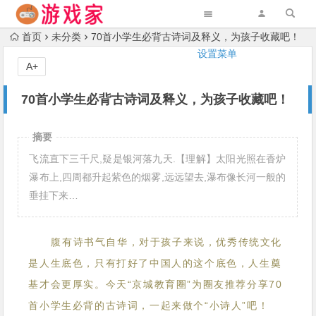
首页
未分类
70首小学生必背古诗词及释义，为孩子收藏吧！
设置菜单
A+
70首小学生必背古诗词及释义，为孩子收藏吧！
摘要
飞流直下三千尺,疑是银河落九天.【理解】太阳光照在香炉
瀑布上,四周都升起紫色的烟雾,远远望去,瀑布像长河一般的
垂挂下来…
腹有诗书气自华，对于孩子来说，优秀传统文化
是人生底色，只有打好了中国人的这个底色，人生奠
基才会更厚实。今天“京城教育圈”为圈友推荐分享70
首小学生必背的古诗词，一起来做个“小诗人”吧！