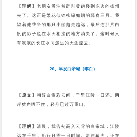
【理解】
老朋友孟浩然辞别黄鹤楼到东边的扬州
去了。这正是繁花似锦柳绿如烟的暮春三月。我
望着他乘坐的那只小船越走越远，最后连那片白
帆的影子也在水天相接的地方消失了。这时候只
有滚滚的长江水向遥远的天边流去。
20、早发白帝城（李白）
【原文】
朝辞白帝彩云间，千里江陵一日还。两
岸猿声啼不住，轻舟已过万重山。
【理解】
清晨，我告别高入云霄的白帝城；江陵
远在千里，船行只需一日时间。两岸猿声，还在