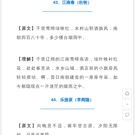
43、江南春（杜牧）
【原文】
千里莺啼绿映红，水村山郭酒旗风；南
朝四百八十寺，多少楼台烟雨中。
【理解】
千里辽阔的江南莺啼燕语，绿叶映衬红
花，处处春意浓，水乡山城，酒店前的小旗迎风
轻轻摆动。啊，昔日南朝建造的一座座寺庙，如
今都隐现在一片迷茫的烟雨之中。
44、乐游原（李商隐）
【原文】
向晚意不适，驱车登古原。夕阳无限
好，只是近黄昏。