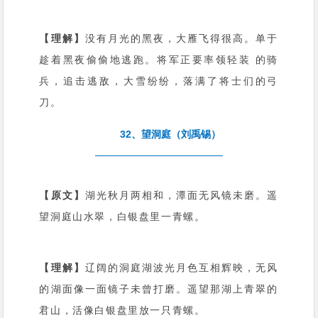
【理解】
没有月光的黑夜，大雁飞得很高。单于
趁着黑夜偷偷地逃跑。将军正要率领轻装 的骑
兵，追击逃敌，大雪纷纷，落满了将士们的弓
刀。
32、望洞庭（刘禹锡）
【原文】
湖光秋月两相和，潭面无风镜未磨。遥
望洞庭山水翠，白银盘里一青螺。
【理解】
辽阔的洞庭湖波光月色互相辉映，无风
的湖面像一面镜子未曾打磨。遥望那湖上青翠的
君山，活像白银盘里放一只青螺。