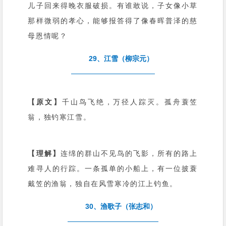
儿子回来得晚衣服破损。有谁敢说，子女像小草
那样微弱的孝心，能够报答得了像春晖普泽的慈
母恩情呢？
29、江雪（柳宗元）
【原文】
千山鸟飞绝，万径人踪灭。孤舟蓑笠
翁，独钓寒江雪。
【理解】
连绵的群山不见鸟的飞影，所有的路上
难寻人的行踪。一条孤单的小船上，有一位披蓑
戴笠的渔翁，独自在风雪寒冷的江上钓鱼。
30、渔歌子（张志和）