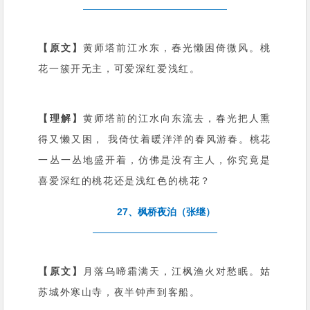
【原文】
黄师塔前江水东，春光懒困倚微风。桃
花一簇开无主，可爱深红爱浅红。
【理解】
黄师塔前的江水向东流去，春光把人熏
得又懒又困， 我倚仗着暖洋洋的春风游春。桃花
一丛一丛地盛开着，仿佛是没有主人，你究竟是
喜爱深红的桃花还是浅红色的桃花？
27、枫桥夜泊（张继）
【原文】
月落乌啼霜满天，江枫渔火对愁眠。姑
苏城外寒山寺，夜半钟声到客船。