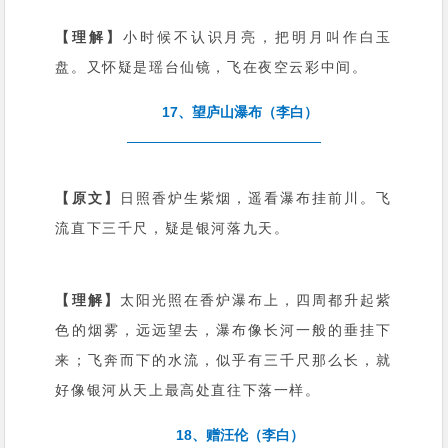
【理解】
小时候不认识月亮，把明月叫作白玉
盘。又怀疑是瑶台仙镜，飞在夜空云彩中间。
17、望庐山瀑布（李白）
【原文】
日照香炉生紫烟，遥看瀑布挂前川。飞
流直下三千尺，疑是银河落九天。
【理解】
太阳光照在香炉瀑布上，四周都升起紫
色的烟雾，远远望去，瀑布像长河一般的垂挂下
来；飞奔而下的水流，似乎有三千尺那么长，就
好像银河从天上最高处直往下落一样。
18、赠汪伦（李白）