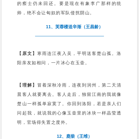
的瘵士仍未回还。要是现在有象李广那样的统
帅，绝不会让匈奴的军队侵扰阴山。
11、芙蓉楼送辛渐（王昌龄）
【原文】
寒雨连江夜入吴，平明送客楚山孤。洛
阳亲友如相问，一片冰心在玉壶。
【理解】
冒着深秋冷雨，连夜到润州，第二天清
晨客人就要离去。客人走后，独留江南的我就像
楚山一样孤单寂寞了。你回到洛阳，若是亲人们
问起我，就说我的心像玉壶里的冰块一样晶莹透
明，官场得失置之度外。
12、鹿柴（王维）