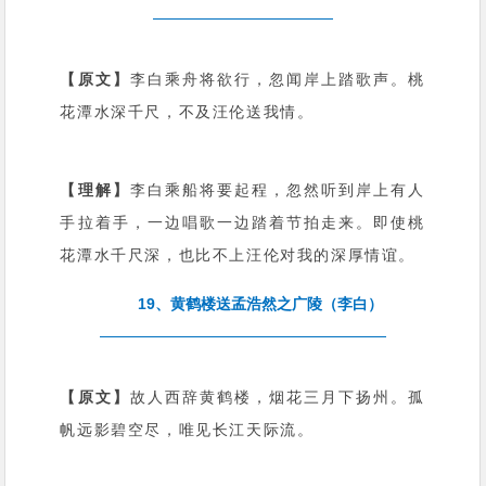
【原文】
李白乘舟将欲行，忽闻岸上踏歌声。桃
花潭水深千尺，不及汪伦送我情。
【理解】
李白乘船将要起程，忽然听到岸上有人
手拉着手，一边唱歌一边踏着节拍走来。即使桃
花潭水千尺深，也比不上汪伦对我的深厚情谊。
19、黄鹤楼送孟浩然之广陵（李白）
【原文】
故人西辞黄鹤楼，烟花三月下扬州。孤
帆远影碧空尽，唯见长江天际流。