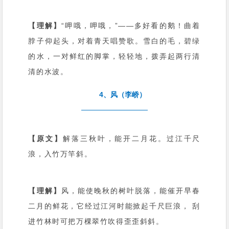
【理解】
“呷哦，呷哦，”——多好看的鹅！曲着
脖子仰起头，对着青天唱赞歌。雪白的毛，碧绿
的水，一对鲜红的脚掌，轻轻地，拨弄起两行清
清的水波。
4、风（李峤）
【原文】
解落三秋叶，能开二月花。过江千尺
浪，入竹万竿斜。
【理解】
风，能使晚秋的树叶脱落，能催开早春
二月的鲜花，它经过江河时能掀起千尺巨浪， 刮
进竹林时可把万棵翠竹吹得歪歪斜斜。