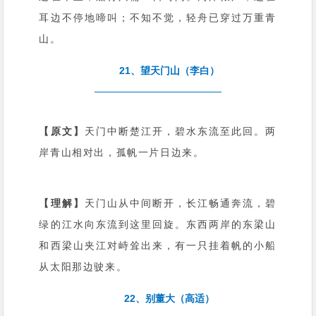
耳边不停地啼叫；不知不觉，轻舟已穿过万重青
山。
21、望天门山（李白）
【原文】
天门中断楚江开，碧水东流至此回。两
岸青山相对出，孤帆一片日边来。
【理解】
天门山从中间断开，长江畅通奔流，碧
绿的江水向东流到这里回旋。东西两岸的东梁山
和西梁山夹江对峙耸出来，有一只挂着帆的小船
从太阳那边驶来。
22、别董大（高适）