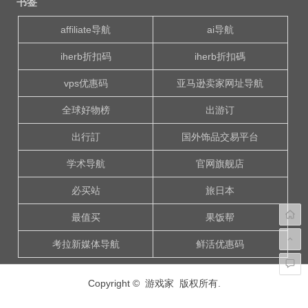
书签
导
航
affiliate导航
ai导航
iherb折扣码
iherb折扣碼
vps优惠码
亚马逊卖家网址导航
全球好物榜
出游订
出行訂
国外饰品交易平台
学术导航
官网旗舰店
必买站
旅日本
最值买
果饭帮
考拉新媒体导航
鲜活优惠码
Copyright © 游戏家 版权所有.