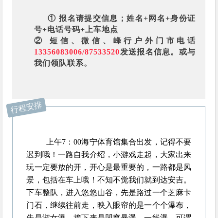
① 报名请提交信息；姓名+网名+身份证
号+电话号码+上车地点
② 短信、微信、峰行户外门市电话
13356083006/87533520
发送报名信息。或与
我们领队联系。
行程安排
上午7：00海宁体育馆集合出发，记得不要
迟到哦！一路自我介绍，小游戏走起，大家出来
玩一定要放的开，开心是最重要的，一路都是风
景，包括在车上哦！不知不觉我们就到达安吉。
下车整队，进入悠悠山谷，先是路过一个芝麻卡
门石，继续往前走，映入眼帘的是一个个瀑布，
先是淑女瀑，接下来是凹窝悬瀑，一线瀑。可谓