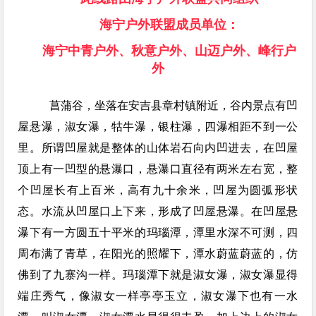
海宁户外联盟成员单位：
海宁中青户外、秋意户外、山迈户外、峰行户
外
菖蒲谷，坐落在安吉县章村镇附近，谷内景点有凹
屋悬瀑，淑女瀑，牯牛瀑，银柱瀑，四瀑相距不到一公
里。所谓凹屋就是整体的山体岩石向内凹进去，在凹屋
顶上有一凹型的悬瀑口，悬瀑口直径有两米左右宽，整
个凹屋长有上百米，高有九十余米，凹屋为圆弧形状
态。水流从凹屋口上下来，形成了凹屋悬瀑。在凹屋悬
瀑下有一方圆五十平米的玛瑙潭，潭里水深不可测，四
周布满了青草，在阳光的照耀下，潭水蔚蓝蔚蓝的，仿
佛到了九寨沟一样。玛瑙潭下就是淑女瀑，淑女瀑显得
端庄秀气，像淑女一样亭亭玉立，淑女瀑下也有一水