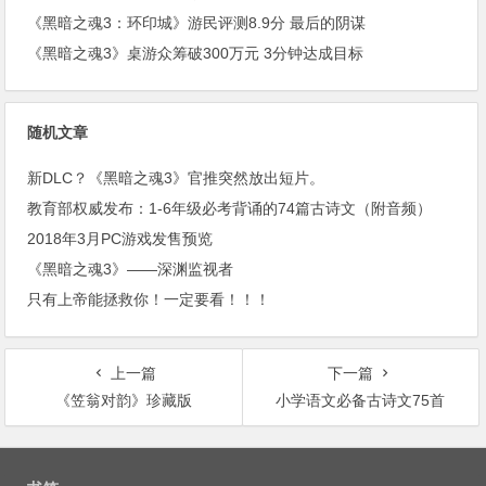
《黑暗之魂3：环印城》游民评测8.9分 最后的阴谋
《黑暗之魂3》桌游众筹破300万元 3分钟达成目标
随机文章
新DLC？《黑暗之魂3》官推突然放出短片。
教育部权威发布：1-6年级必考背诵的74篇古诗文（附音频）
2018年3月PC游戏发售预览
《黑暗之魂3》——深渊监视者
只有上帝能拯救你！一定要看！！！
上一篇
下一篇
《笠翁对韵》珍藏版
小学语文必备古诗文75首
文
章