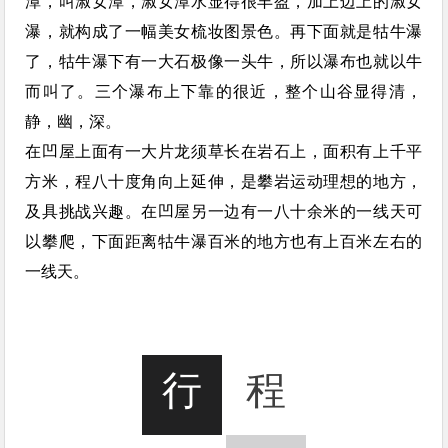
潭，叫淑女潭，淑女潭水显得很丰盈，加上边上的淑女
瀑，就构成了一幅美女梳妆图景色。再下面就是牯牛瀑
了，牯牛瀑下有一大石极像一头牛，所以瀑布也就以牛
而叫了。三个瀑布上下靠的很近，整个山谷显得清，
静，幽，深。
在凹屋上面有一大片龙须草长在岩石上，面积有上千平
方米，程八十度角向上延伸，是攀岩运动理想的地方，
及具挑战兴趣。在凹屋另一边有一八十余米的一线天可
以攀爬，下面距离牯牛瀑百米的地方也有上百米左右的
一线天。
行
程