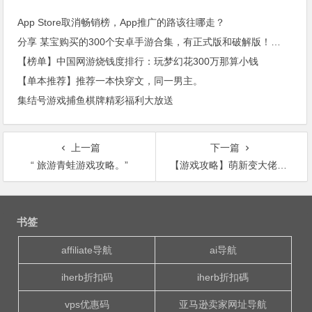
App Store取消畅销榜，App推广的路该往哪走？
分享 某宝购买的300个安卓手游合集，有正式版和破解版！！！
【榜单】中国网游烧钱度排行：玩梦幻花300万那算小钱
【单本推荐】推荐一本快穿文，同一男主。
集结号游戏捕鱼棋牌精彩福利大放送
上一篇
下一篇
“ 旅游青蛙游戏攻略。”
【游戏攻略】萌新变大佬之路（二）
文
章
书签
导
航
affiliate导航
ai导航
iherb折扣码
iherb折扣碼
vps优惠码
亚马逊卖家网址导航