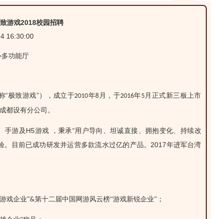
致游戏2018校园招聘
 16:30:00
心多功能厅
“极致游戏”），成立于
称
年
月，于
年
月正式新三板上市
2010
8
2016
5
成都设有分公司。
H5
“用户导向、坦诚直接、拥抱变化、持续改
、手游及
游戏
，秉承
2017
验。目前已成功研发并运营多款流水过亿的产品。
年进军台湾
游戏企业”
第十二届中国网游风云榜“游戏新锐企业”；
&