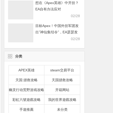
想在《Apex英雄》中开挂？
EA自有办法应对
02/28
目标Apex！中国外挂军团发
出”神仙集结令”，EA瑟瑟发
抖
02/28
分类
APEX英雄
steam交易平台
天国:拯救攻略
天国拯救攻略
幽灵行动荒野游戏攻略
开箱网站
彩虹六號遊戲攻略
我的世界遊戲攻略
手遊推薦
未分类