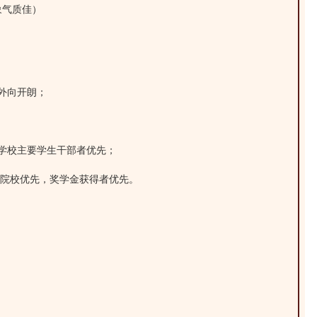
象气质佳）
外向开朗；
任学校主要学生干部者优先；
211院校优先，奖学金获得者优先。