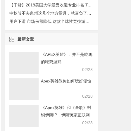
【干货】2018美国大学最受欢迎专业排名 Top10 榜单
中秋节不去泉州这几个地方赏月，就辜负了超级月亮！
用户下滑 市场份额降低 这款全球性竞技游戏正在经历“七年之痒”
最新文章
《APEX英雄》：并不是吃鸡
的吃鸡游戏
02/28
Apex英雄教你如何玩好侵蚀
02/28
《Apex英雄》和《圣歌》封
锁伊朗IP，伊朗玩家互联网
发声求援
02/28