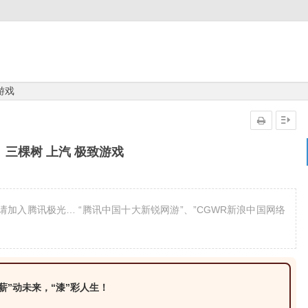
游戏
】三棵树 上汽 极致游戏
邀请加入腾讯极光… “腾讯中国十大新锐网游”、”CGWR新浪中国网络
“薪”动未来，“漆”彩人生！