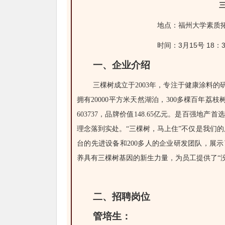
地点：福州大学素质拓展中
时间：3月15号 18：3
一、企业介绍
三棵树成立于2003年，专注于健康涂料
拥有20000平方米天然湖泊，300多棵百年荔
603737，品牌价值
148.65
亿元。是百强地产首选
理念落到实处。“三棵树，马上住”不仅是我们的
台的先进设备和200多人的企业研发团队，展
养具有三棵树基因的新生力量，为员工提供了“
二、招聘岗位
管培生：