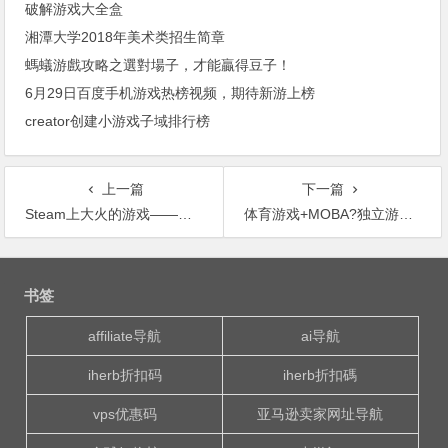
破解游戏大全盒
湘潭大学2018年美术类招生简章
螞蟻游戲攻略之選對場子，才能贏得豆子！
6月29日百度手机游戏热榜视频，期待新游上榜
creator创建小游戏子域排行榜
上一篇
下一篇
Steam上大火的游戏——《无人深空》：评价毁誉参半 首日收入超8000万
体育游戏+MOBA?独立游戏《Pyre》发布当天进Steam畅销榜前十
文
章
书签
导
航
affiliate导航
ai导航
iherb折扣码
iherb折扣碼
vps优惠码
亚马逊卖家网址导航