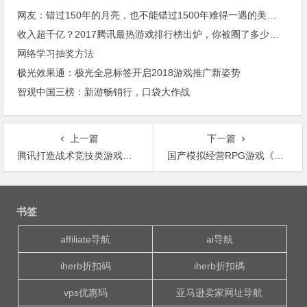
网友：错过150年的月亮，也不能错过1500年难得一遇的美眉！
收入超千亿？2017腾讯最热游戏排行榜出炉，你被圈了多少钱？
网络学习抽奖方法
极光效果通：极光全息标签开启2018游戏推广新姿势
智观中国三榜：新游畅销行，口袋大作战
上一篇
下一篇
腾讯打造战术竞技类游戏生态的意图，打造游戏产业带动引擎
国产模拟经营RPG游戏《波西亚时光》正式登陆STEAM抢先预览版
文
章
书签
导
航
affiliate导航
ai导航
iherb折扣码
iherb折扣碼
vps优惠码
亚马逊卖家网址导航