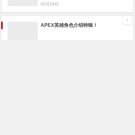
02月24日
APEX英雄角色介绍特辑！
02月24日
《Apex英雄》已封禁超1.6万名作弊者；
游戏宅68万买个游戏卡带
02月24日
《Apex英雄》最大对手不是PUBG和堡
垒之夜，而是这家“全美最差游戏公
司”！
02月24日