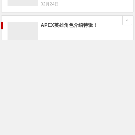
02月24日
APEX英雄角色介绍特辑！
02月24日
《Apex英雄》已封禁超1.6万名作弊者；
游戏宅68万买个游戏卡带
02月24日
《Apex英雄》最大对手不是PUBG和堡
垒之夜，而是这家“全美最差游戏公
司”！
02月24日