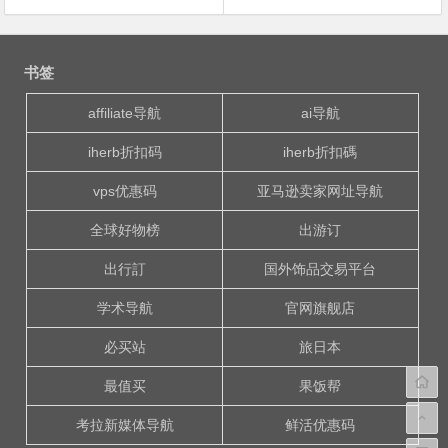
文
章
书签
导
航
affiliate导航
ai导航
iherb折扣码
iherb折扣碼
vps优惠码
亚马逊卖家网址导航
全球好物榜
出游订
出行訂
国外饰品交易平台
学术导航
官网旗舰店
必买站
旅日本
最值买
果饭帮
考拉新媒体导航
鲜活优惠码