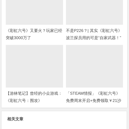
《彩虹六号》又要火？玩家已经
不是P226？| 其实《彩虹六号》
突破3000万了
波兰探员用的可是“自家武器！”
(上期福利开奖)
【游林笔记】曾经的小众游戏：
「STEAM情报」《彩虹六号》
《彩虹六号：围攻》
免费周末开启+免费领取￥21沙
盒扮演游戏+“墓地星露谷”今日
上架
相关文章