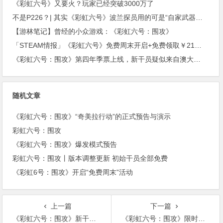
《彩虹六号》又要火？玩家已经突破3000万了
不是P226？| 其实《彩虹六号》波兰探员用的可是“自家武器！”(上期福利开奖)
【游林笔记】曾经的小众游戏：《彩虹六号：围攻》
「STEAM情报」《彩虹六号》免费周末开启+免费领取￥21沙盒扮演游戏+“墓地星露谷”今日上架
《彩虹六号：围攻》第四年季票上线，新干员疑似来自澳大利亚。
随机文章
《彩虹六号：围攻》“奇美拉行动”的正式预告与演示
彩虹六号：围攻
《彩虹六号：围攻》爆发模式预告
彩虹六号：围攻丨版本调整更新 初始干员全部免费
《彩虹6号：围攻》开启“免费周末”活动
上一篇
下一篇
《彩虹六号：围攻》新干员好厉害！远程遥控救队友
《彩虹六号：围攻》限时活动“爆发”内容解密，来自外太空“病毒”的疫情？