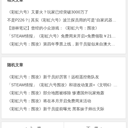
相关文章
《彩虹六号》又要火？玩家已经突破3000万了
不是P226？| 其实《彩虹六号》波兰探员用的可是“自家武器！”(上期福利开奖)
【游林笔记】曾经的小众游戏：《彩虹六号：围攻》
「STEAM情报」《彩虹六号》免费周末开启+免费领取￥21沙盒扮演游戏+“墓地星露谷”今日上架
《彩虹六号：围攻》第四年季票上线，新干员疑似来自澳大利亚。
随机文章
《彩虹六号：围攻》新干员好厉害！远程遥控救队友
「STEAM情报」《彩虹六号围攻》和谐改动复原+《文明6》公布新资料片《风云变幻》
《彩虹六号：围攻》部分地图被移除 惨遭国外玩家炮轰
《彩虹六号：围攻》将在本月开启免费周末活动
《彩虹六号：围攻》新干员提前曝光 黑客妹子帅出天际