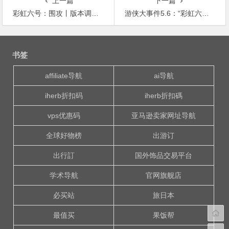
上一篇
下一篇
彩虹六号：围攻丨版本调整更新 初始干员全部免费
游侠大事件5.6：“彩虹六号：围攻”升级版公布 刺客信条新作或近期公布
文
章
书签
导
航
affiliate导航
ai导航
iherb折扣码
iherb折扣碼
vps优惠码
亚马逊卖家网址导航
全球好物榜
出游订
出行訂
国外饰品交易平台
学术导航
官网旗舰店
必买站
旅日本
最值买
果饭帮