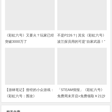
《彩虹六号》又要火？玩家已经
不是P226？| 其实《彩虹六号》
突破3000万了
波兰探员用的可是“自家武器！”
(上期福利开奖)
【游林笔记】曾经的小众游戏：
「STEAM情报」《彩虹六号》
《彩虹六号：围攻》
免费周末开启+免费领取￥21沙
盒扮演游戏+“墓地星露谷”今日
上架