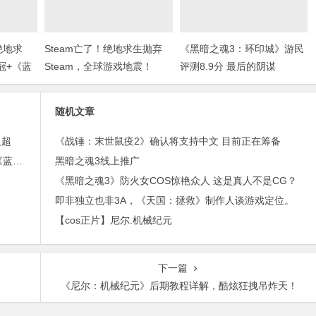
绝地求
Steam亡了！绝地求生抛弃
《黑暗之魂3：环印城》游民
冠+《蓝
Steam，全球游戏地震！
评测8.9分 最后的阴谋
随机文章
反超
《战锤：末世鼠疫2》确认将支持中文 目前正在筹备
「STEAM情报」《绝地求生》steam周榜二连冠+《蓝色警戒》上架steam
黑暗之魂3线上推广
！
《黑暗之魂3》防火女COS惊艳众人 这是真人不是CG？
即非独立也非3A，《天国：拯救》制作人谈游戏定位。
【cos正片】尼尔.机械纪元
下一篇
《尼尔：机械纪元》后期教程详解，酷炫狂拽吊炸天！