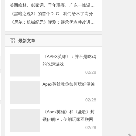
英西峰林、彭家词、千年瑶寨、广东一峰温泉、连州地下河、湟川三峡 摄影三天游
《黑暗之魂3》的首个DLC，我们给不了高分
《尼尔：机械纪元》评测：继承优点并改进缺点的佳作
最新文章
《APEX英雄》：并不是吃鸡
的吃鸡游戏
02/28
Apex英雄教你如何玩好侵蚀
02/28
《Apex英雄》和《圣歌》封
锁伊朗IP，伊朗玩家互联网
发声求援
02/28