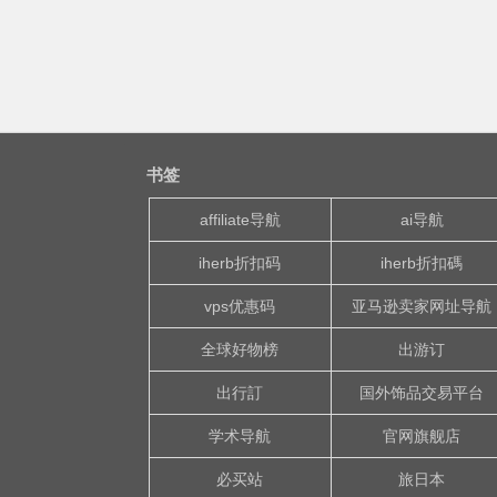
书签
affiliate导航
ai导航
iherb折扣码
iherb折扣碼
vps优惠码
亚马逊卖家网址导航
全球好物榜
出游订
出行訂
国外饰品交易平台
学术导航
官网旗舰店
必买站
旅日本