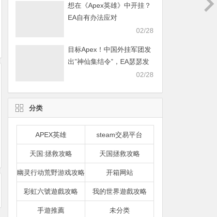
想在《Apex英雄》中开挂？
EA自有办法应对
02/28
目标Apex！中国外挂军团发
出”神仙集结令”，EA瑟瑟发
抖
02/28
分类
APEX英雄
steam交易平台
天国:拯救攻略
天国拯救攻略
幽灵行动荒野游戏攻略
开箱网站
彩虹六號遊戲攻略
我的世界遊戲攻略
手遊推薦
未分类