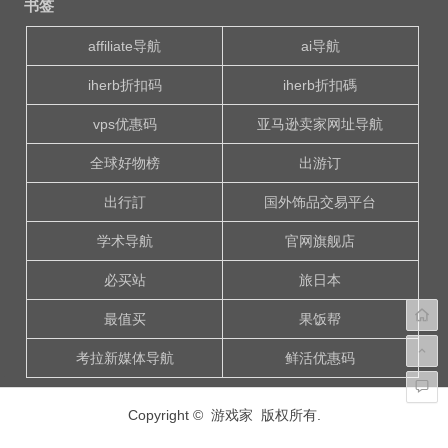
书签
导
航
affiliate导航
ai导航
iherb折扣码
iherb折扣碼
vps优惠码
亚马逊卖家网址导航
全球好物榜
出游订
出行訂
国外饰品交易平台
学术导航
官网旗舰店
必买站
旅日本
最值买
果饭帮
考拉新媒体导航
鲜活优惠码
Copyright © 游戏家 版权所有.