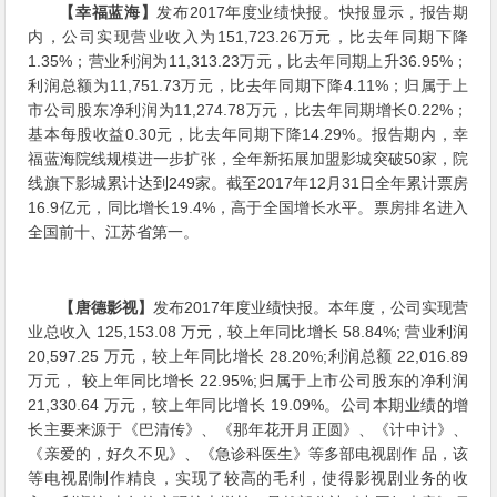
【幸福蓝海】
发布2017年度业绩快报。快报显示，报告期
内，公司实现营业收入为151,723.26万元，比去年同期下降
1.35%；营业利润为11,313.23万元，比去年同期上升36.95%；
利润总额为11,751.73万元，比去年同期下降4.11%；归属于上
市公司股东净利润为11,274.78万元，比去年同期增长0.22%；
基本每股收益0.30元，比去年同期下降14.29%。报告期内，幸
福蓝海院线规模进一步扩张，全年新拓展加盟影城突破50家，院
线旗下影城累计达到249家。截至2017年12月31日全年累计票房
16.9亿元，同比增长19.4%，高于全国增长水平。票房排名进入
全国前十、江苏省第一。
【唐德影视】
发布2017年度业绩快报。本年度，公司实现营
业总收入 125,153.08 万元，较上年同比增长 58.84%; 营业利润
20,597.25 万元，较上年同比增长 28.20%;利润总额 22,016.89
万元， 较上年同比增长 22.95%;归属于上市公司股东的净利润
21,330.64 万元，较上年同比增长 19.09%。公司本期业绩的增
长主要来源于《巴清传》、《那年花开月正圆》、《计中计》、
《亲爱的，好久不见》、《急诊科医生》等多部电视剧作 品，该
等电视剧制作精良，实现了较高的毛利，使得影视剧业务的收