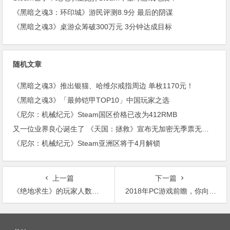
《黑暗之魂3：环印城》游民评测8.9分 最后的阴谋
《黑暗之魂3》桌游众筹破300万元 3分钟达成目标
随机文章
《黑暗之魂3》推出银猫、哈维尔戒指周边 单枚1170元！
《黑暗之魂3》「最帅铠甲TOP10」中国玩家之选
《尼尔：机械纪元》Steam国区价格已改为412RMB
又一位业界良心诞生了 《天国：拯救》宣布无加密无季票无内购！
《尼尔：机械纪元》Steam亚洲区将于4月解锁
上一篇
下一篇
《绝地求生》的玩家人数持续下滑！《守望先锋》新英雄可能是托比昂的女儿！
2018年PC游戏前瞻，你向往的都在这！
文
章