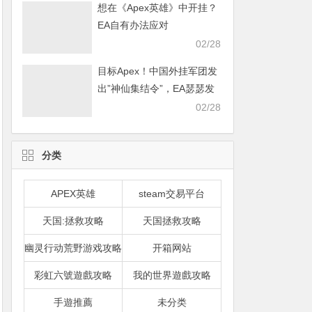
想在《Apex英雄》中开挂？
EA自有办法应对
02/28
目标Apex！中国外挂军团发
出”神仙集结令”，EA瑟瑟发
抖
02/28
分类
APEX英雄
steam交易平台
天国:拯救攻略
天国拯救攻略
幽灵行动荒野游戏攻略
开箱网站
彩虹六號遊戲攻略
我的世界遊戲攻略
手遊推薦
未分类