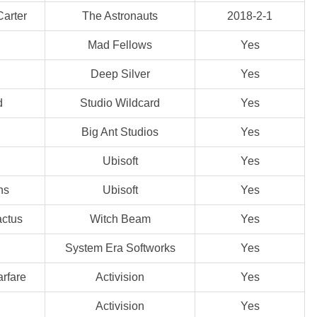
arter
The Astronauts
2018-2-1
Mad Fellows
Yes
Deep Silver
Yes
d
Studio Wildcard
Yes
Big Ant Studios
Yes
Ubisoft
Yes
ns
Ubisoft
Yes
ctus
Witch Beam
Yes
System Era Softworks
Yes
rfare
Activision
Yes
Activision
Yes