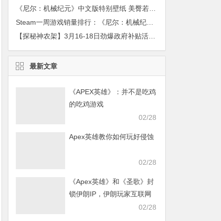
《尼尔：机械纪元》中文版特别壁纸 美臀若隐若现！
Steam一周游戏销量排行：《尼尔：机械纪元》排第二
【探秘神农架】3月16-18日劲爆政府补贴活动、深度玩转世界自然遗产神农架 ！新型卧铺车出行。
最新文章
《APEX英雄》：并不是吃鸡
的吃鸡游戏
02/28
Apex英雄教你如何玩好侵蚀
02/28
《Apex英雄》和《圣歌》封
锁伊朗IP，伊朗玩家互联网
发声求援
02/28