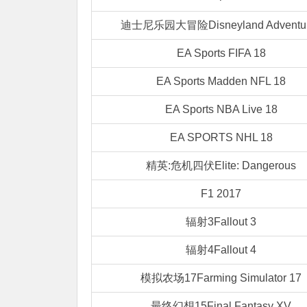
迪士尼乐园大冒险Disneyland Adventu
EA Sports FIFA 18
EA Sports Madden NFL 18
EA Sports NBA Live 18
EA SPORTS NHL 18
精英:危机四伏Elite: Dangerous
F1 2017
辐射3Fallout 3
辐射4Fallout 4
模拟农场17Farming Simulator 17
最终幻想15Final Fantasy XV