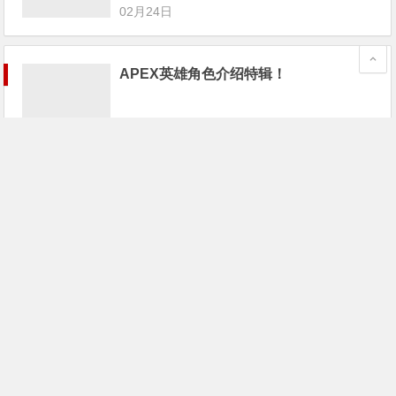
02月24日
APEX英雄角色介绍特辑！
02月24日
《Apex英雄》已封禁超1.6万名作弊者；
游戏宅68万买个游戏卡带
02月24日
《Apex英雄》最大对手不是PUBG和堡
垒之夜，而是这家“全美最差游戏公
司”！
02月24日