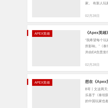
家。 有新人玩
02月28日
《Apex英
APEX英雄
“我希望每个
所影响。”《泰
并由EA负责发
02月28日
想在《Ape
APEX英雄
B哥丨文这两天
乐基于《泰坦
的中国玩家也都