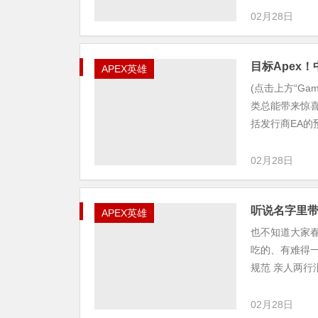
02月28日
目标Apex
APEX英雄
(点击上方“Ga
类总能带来惊喜
括发行商EA的预
02月28日
听说名字里带
APEX英雄
也不知道大家
吃的、有难得
规范 亲人两行
02月28日