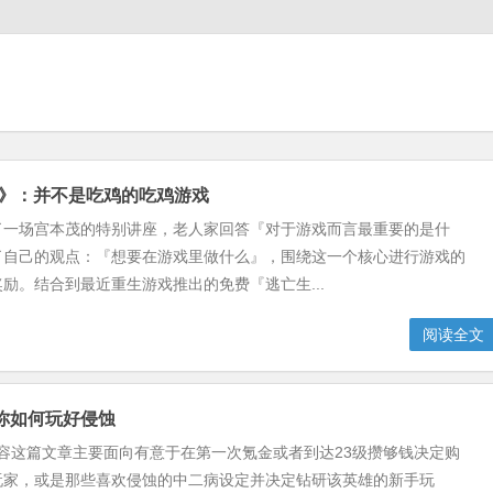
雄》：并不是吃鸡的吃鸡游戏
了一场宫本茂的特别讲座，老人家回答『对于游戏而言最重要的是什
了自己的观点：『想要在游戏里做什么』，围绕这一个核心进行游戏的
励。结合到最近重生游戏推出的免费『逃亡生...
阅读全文
教你如何玩好侵蚀
容这篇文章主要面向有意于在第一次氪金或者到达23级攒够钱决定购
玩家，或是那些喜欢侵蚀的中二病设定并决定钻研该英雄的新手玩