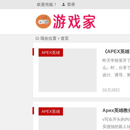
欢迎光临！
登录
现在位置
首页
《APEX英
APEX英雄
昨天学校里开
么』时，分享
设计、诱导、奖
02月28日
Apex英雄
APEX英雄
v写在开头的内
买侵蚀的新人