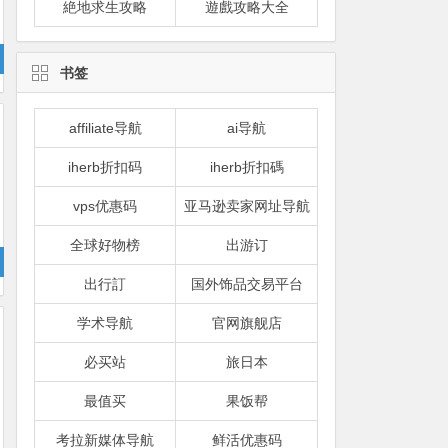
絶地求生攻略
遊戲攻略大全
书签
affiliate导航
ai导航
iherb折扣码
iherb折扣碼
vps优惠码
亚马逊卖家网址导航
全球好物榜
出游订
出行訂
国外饰品交易平台
学术导航
官网旗舰店
必买站
旅日本
最值买
果饭帮
考拉新媒体导航
鲜活优惠码