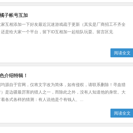
，橘子帐号互加
，大家互相添加一下好友最近沉迷游戏疏于更新（其实是厂商招工不齐全
）还是给大家一个平台，留下ID互相加一起组队玩耍。留言区见
阅读全文
角色介绍特辑！
绍均源自于官网，仅将文字改为简体，如有侵权，请联系删除！寻血猎
者）是边疆最厉害的猎人之一，而除此之外，没有人知道他的身世。大
着各式各样的猜测：有人说他是个有钱人、...
阅读全文