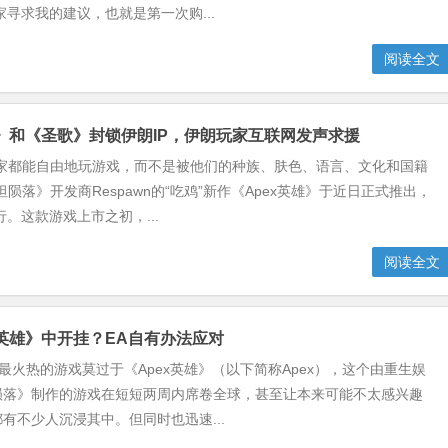
家寻求我的建议，也就是第一次购...
阅读全文
雄》和《圣歌》封锁伊朗IP，伊朗玩家互联网发声求援
玩家都能自由地玩游戏，而不是被他们的种族、肤色、语言、文化和国籍
坦陨落》开发商Respawn的“吃鸡”新作《Apex英雄》于近日正式推出，
行。这款游戏上市之初，...
阅读全文
x英雄》中开挂？EA自有办法应对
最火热的游戏莫过于《Apex英雄》（以下简称Apex），这个由重生娱
陨落》制作的游戏在短短两周内席卷全球，甚至让本来可能不太感兴趣
有不少人沉浸其中。但同时也迅速...