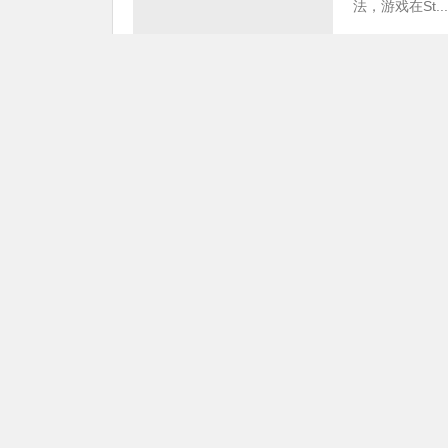
法，游戏在St...
02月24日
APEX英雄
APEX英雄
大家好，通哥来
很多小伙伴第一
英雄》作为一款
02月24日
APEX英雄
APEX英雄
注：素材和介
犬（科技追踪
家对他的身份有