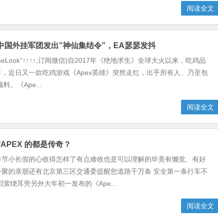
阅读全文
！中国外挂军团发出”神仙集结令”，EA瑟瑟发抖
meLook”↑↑↑↑,订阅微信)自2017年《绝地求生》全球大火以来，吃鸡品
，近日又一款吃鸡游戏《Apex英雄》突然走红，出乎所有人、乃至包
料。《Ape...
阅读全文
APEX 的都是传奇？
春节小长假的心收得怎样了有点难收也是可以理解的毕竟有懒觉、有好
一聚的亲朋还有北京第三区交通委提醒您道路千万条 安全第一条行车不
泪萦绕耳旁另外大年初一发布的《Ape...
阅读全文