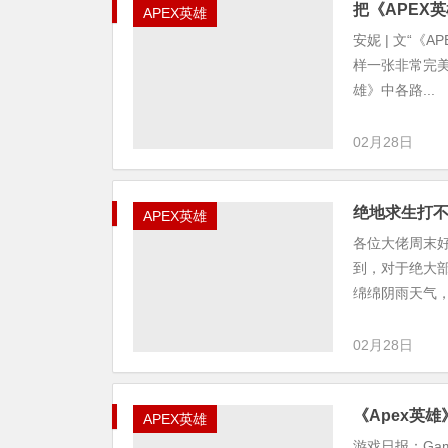
把《APEX
APEX英雄
安妮 | 文“《A
样一张非常完美
雄》中各路...
02月28日
绝地求生打不
APEX英雄
各位大佬周末
到，对于绝大
绵绵阴雨天气，
02月28日
《Apex英
APEX英雄
游戏日报：Ga