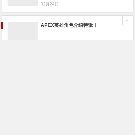
02月24日
APEX英雄角色介绍特辑！
02月24日
《Apex英雄》已封禁超1.6万名作弊者；
游戏宅68万买个游戏卡带
02月24日
《Apex英雄》最大对手不是PUBG和堡
垒之夜，而是这家“全美最差游戏公
司”！
02月24日