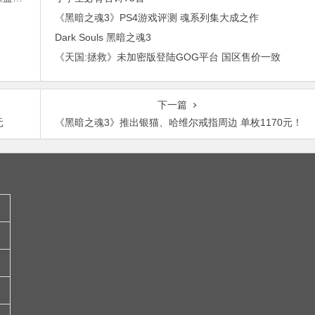
！
《黑暗之魂3》PS4游戏评测 魂系列集大成之作
Dark Souls 黑暗之魂3
《天国:拯救》未加密版登陆GOG平台 国区售价一致
下一篇
元
《黑暗之魂3》推出银猫、哈维尔戒指周边 单枚1170元！