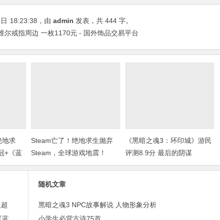
3日
18:23:38
，由
admin
发表，共 444 字。
尔戒指周边 一枚1170元 - 国外饰品交易平台
绝地求
Steam亡了！绝地求生抛弃
《黑暗之魂3：环印城》游民
冠+《蓝
Steam，全球游戏地震！
评测8.9分 最后的阴谋
随机文章
反超
黑暗之魂3 NPC故事解说 人物形象分析
「STEAM情报」《绝地求生》steam周榜二连冠+《蓝色警戒》上架steam
小学生必背古诗75首