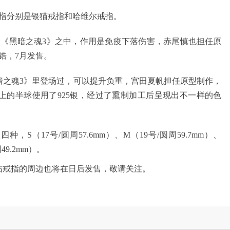
指分别是银猫戒指和哈维尔戒指。
黑暗之魂3》之中，作用是免疫下落伤害，赤尾慎也担任原
锆，7月发售。
魂3》里登场过，可以提升负重，宫田夏帆担任原型制作，
上的半球使用了925银，经过了熏制加工后呈现出不一样的色
，S（17号/圆周57.6mm）、M（19号/圆周59.7mm）、
49.2mm）。
戒指的周边也将在日后发售，敬请关注。