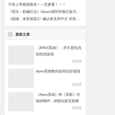
只有上帝能拯救你！一定要看！！！
《尼尔：机械纪元》Steam国区价格已改为412RMB
《战锤：末世鼠疫2》确认将支持中文 目前正在筹备
最新文章
《APEX英雄》：并不是吃鸡
的吃鸡游戏
02/28
Apex英雄教你如何玩好侵蚀
02/28
《Apex英雄》和《圣歌》封
锁伊朗IP，伊朗玩家互联网
发声求援
02/28