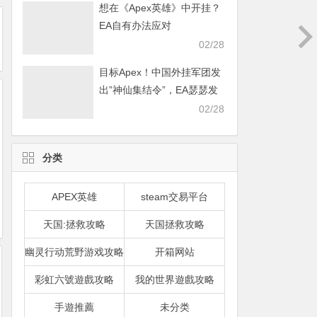
想在《Apex英雄》中开挂？
EA自有办法应对
02/28
目标Apex！中国外挂军团发
出”神仙集结令”，EA瑟瑟发
抖
02/28
分类
APEX英雄
steam交易平台
天国:拯救攻略
天国拯救攻略
幽灵行动荒野游戏攻略
开箱网站
彩虹六號遊戲攻略
我的世界遊戲攻略
手遊推薦
未分类