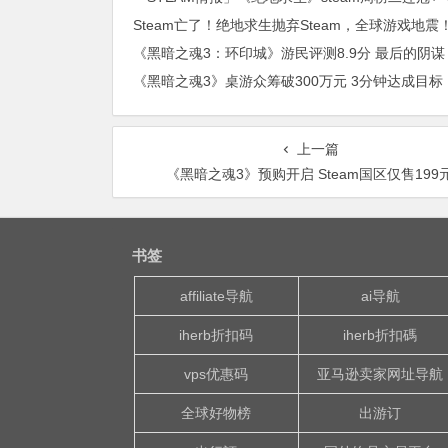
Steam亡了！绝地求生抛弃Steam，全球游戏地震
《黑暗之魂3：环印城》游民评测8.9分 最后的阴谋
《黑暗之魂3》桌游众筹破300万元 3分钟达成目标
上一篇
《黑暗之魂3》预购开启 Steam国区仅售199
书签
affiliate导航
ai导航
iherb折扣码
iherb折扣碼
vps优惠码
亚马逊卖家网址导航
全球好物榜
出游订