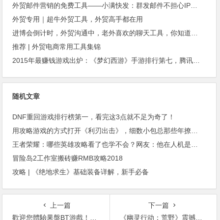
外贸邮件营销的免费工具——小满快发：群发邮件不担心IP被封
外贸专用｜超牛外贸工具，外贸高手都在用
进博会倒计时，外贸沟通中，老外喜欢的聊天工具，你知道几种？
推荐 | 外贸电商常用工具集锦
2015年最赚钱游戏出炉：《梦幻西游》手游排行第七，腾讯总收入进前三
随机文章
DNF重回游戏排行榜第一，看完这3点就不足为奇了！
用攻略游戏的方式打开《利刃出击》，细数小包总那些年撩过的妹
王者荣耀：哪些英雄攻略看了也学不会？网友：他在人机是无敌的
冒险岛2工作室搬砖赚RMB攻略2018
攻略 | 《绝地求生》基础装备详解，新手必备
上一篇
下一篇
歡迎您體驗果盤BT游戲！BT福利必看攻略
《幽灵行动：荒野》震撼CG 教练我想玩这样的画质