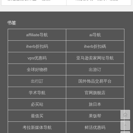
文
章
书签
导
航
affiliate导航
ai导航
iherb折扣码
iherb折扣碼
vps优惠码
亚马逊卖家网址导航
全球好物榜
出游订
出行訂
国外饰品交易平台
学术导航
官网旗舰店
必买站
旅日本
最值买
果饭帮
考拉新媒体导航
鲜活优惠码