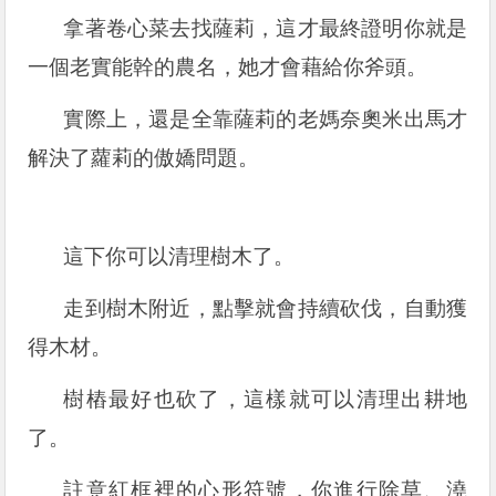
拿著卷心菜去找薩莉，這才最終證明你就是
一個老實能幹的農名，她才會藉給你斧頭。
實際上，還是全靠薩莉的老媽奈奧米出馬才
解決了蘿莉的傲嬌問題。
這下你可以清理樹木了。
走到樹木附近，點擊就會持續砍伐，自動獲
得木材。
樹樁最好也砍了，這樣就可以清理出耕地
了。
註意紅框裡的心形符號，你進行除草、澆