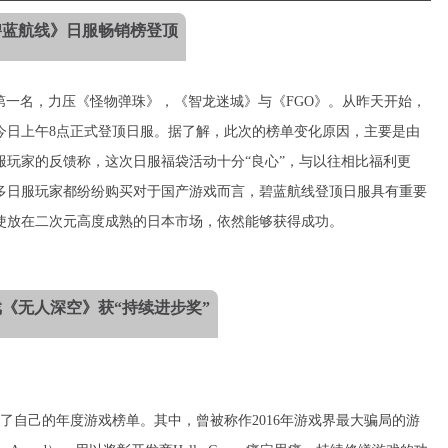
碧蓝航线》日服畅销榜登顶
第一名，力压《怪物弹珠》，《智龙迷城》与《FGO》。从昨天开始，
今日上午8点正式登顶日服。据了解，此次的榜单变化原因，主要是由
服玩家的反馈称，这次日服福袋活动十分“良心”，与以往相比福利更
多日服玩家都纷纷购买对于国产游戏而言，碧蓝航线登顶日服具有重要
使放在二次元高度成熟的日本市场，依然能够获得成功。
《无人深空》获“持续进步奖”
选出了自己的年度游戏榜单。其中，曾被称作2016年游戏界最大骗局的游