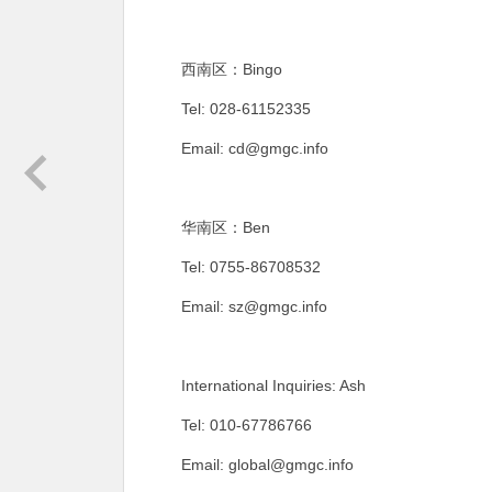
西南区：Bingo
Tel: 028-61152335
Email:
cd@gmgc.info
华南区：Ben
Tel: 0755-86708532
Email:
sz@gmgc.info
International Inquiries: Ash
Tel: 010-67786766
Email:
global@gmgc.info