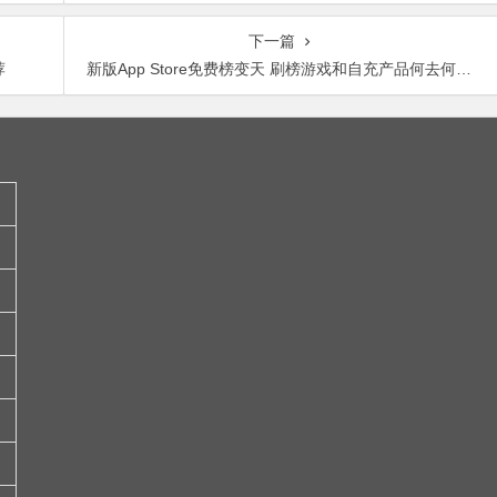
下一篇
荐
新版App Store免费榜变天 刷榜游戏和自充产品何去何从？