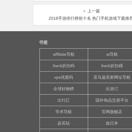
上一篇
2018手游排行榜前十名 热门手机游戏下载推
书签
affiliate导航
ai导航
iherb折扣码
iherb折扣碼
vps优惠码
亚马逊卖家网址导航
全球好物榜
出游订
出行訂
国外饰品交易平台
学术导航
官网旗舰店
必买站
旅日本