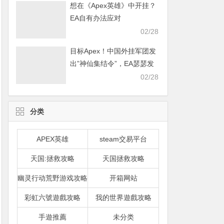
想在《Apex英雄》中开挂？
EA自有办法应对
02/28
目标Apex！中国外挂军团发
出”神仙集结令”，EA瑟瑟发
抖
02/28
分类
APEX英雄
steam交易平台
天国:拯救攻略
天国拯救攻略
幽灵行动荒野游戏攻略
开箱网站
彩虹六號遊戲攻略
我的世界遊戲攻略
手遊推薦
未分类