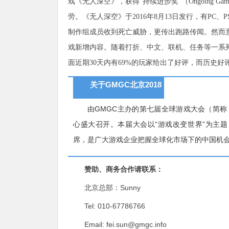
戏《无人深空》，获得“持续进步奖”（Ongoing Gam
劳。
《无人深空》于2016年8月13日发行，有P
制作组成员收到死亡威胁，更传出跑路传闻。然而意外
戏新增内容。随着打折、中文、联机、任务等一系列
面近期30天内有69%的玩家给出了好评，而历史好
关于GMGC北京2018
由GMGC主办的第七届全球游戏大会（简称：G
心盛大召开。本届大会以“游戏改变世界”为主题，
席，是广大游戏企业把握全球化市场下的中国机
赞助、商务合作请联系：
北京总部：Sunny
Tel: 010-67786766
Email:
fei.sun@gmgc.info