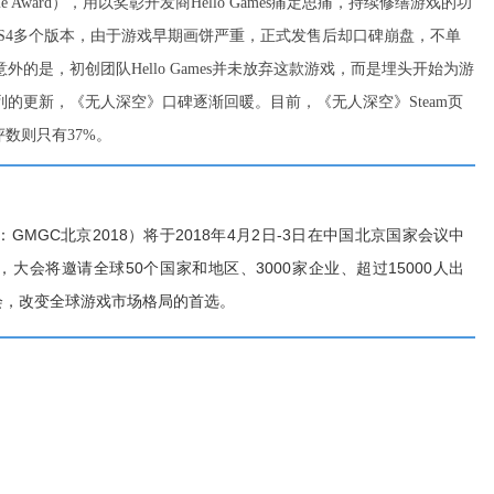
e Award），用以奖彰开发商Hello Games痛定思痛，持续修缮游戏的功
C、PS4多个版本，由于游戏早期画饼严重，正式发售后却口碑崩盘，不单
的是，初创团队Hello Games并未放弃这款游戏，而是埋头开始为游
的更新，《无人深空》口碑逐渐回暖。目前，《无人深空》Steam页
评数则只有37%。
MGC北京2018）将于2018年4月2日-3日在中国北京国家会议中
大会将邀请全球50个国家和地区、3000家企业、超过15000人出
会，改变全球游戏市场格局的首选。