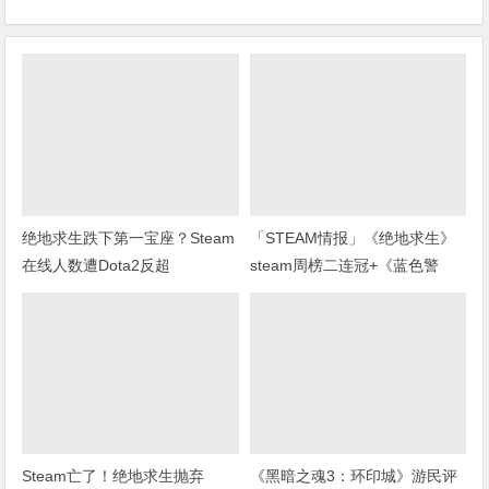
绝地求生跌下第一宝座？Steam
「STEAM情报」《绝地求生》
在线人数遭Dota2反超
steam周榜二连冠+《蓝色警
戒》上架steam
Steam亡了！绝地求生抛弃
《黑暗之魂3：环印城》游民评