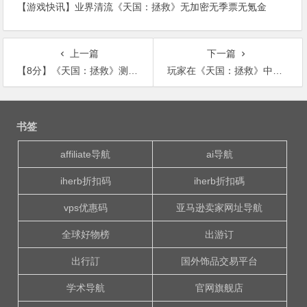
【游戏快讯】业界清流《天国：拯救》无加密无季票无氪金
上一篇
下一篇
【8分】《天国：拯救》测评，真实向中世纪RPG
玩家在《天国：拯救》中意外地来了一发 没有选项直接开始
文
章
书签
导
航
affiliate导航
ai导航
iherb折扣码
iherb折扣碼
vps优惠码
亚马逊卖家网址导航
全球好物榜
出游订
出行訂
国外饰品交易平台
学术导航
官网旗舰店