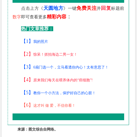
天圆地方
免费关注
回复
点击上方《
》一键
并
标题前
：
精彩内容
数字
即可查看更多
热门文章推荐：
【1】
我的照片
【2】
惊呆！抓拍海边二男一女！
【3】
6扇门选一个，立马看透你内心！太有意思了！
【4】
原来我们每天在喂养体内的“癌细胞”!
【5】
教你一个小方法，保护好自己的心脏！
【6】
这才叫 做 爱，不信你看！
来源：图文综合自网络。